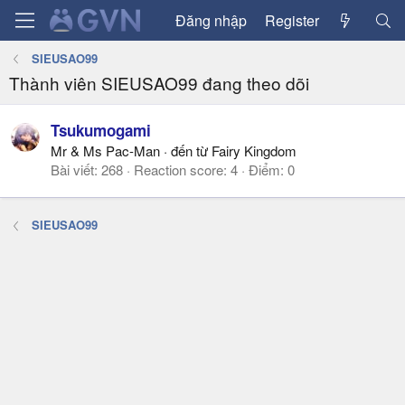
Đăng nhập
Register
SIEUSAO99
Thành viên SIEUSAO99 đang theo dõi
Tsukumogami
Mr & Ms Pac-Man
·
đến từ
Fairy Kingdom
Bài viết
268
Reaction score
4
Điểm
0
SIEUSAO99