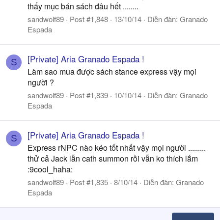
thấy mục bán sách đâu hết ........
sandwolf89
Post #1,848
13/10/14
Diễn đàn:
Granado
Espada
[Private] Aria Granado Espada !
S
Làm sao mua được sách stance express vậy mọi
người ?
sandwolf89
Post #1,839
10/10/14
Diễn đàn:
Granado
Espada
[Private] Aria Granado Espada !
S
Express rNPC nào kéo tốt nhất vậy mọi người .........
thử cả Jack lẫn cath summon rồi vẫn ko thích lắm
:9cool_haha:
sandwolf89
Post #1,835
8/10/14
Diễn đàn:
Granado
Espada