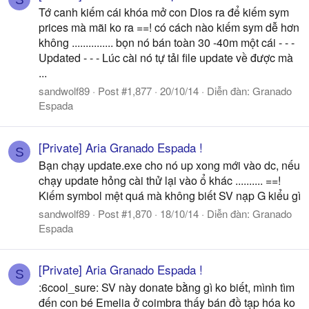
Tớ canh kiếm cái khóa mở con Dios ra để kiếm sym
prices mà mãi ko ra ==! có cách nào kiếm sym dễ hơn
không ............... bọn nó bán toàn 30 -40m một cái - - -
Updated - - - Lúc cài nó tự tải file update về được mà
...
sandwolf89
Post #1,877
20/10/14
Diễn đàn:
Granado
Espada
[Private] Aria Granado Espada !
S
Bạn chạy update.exe cho nó up xong mới vào dc, nếu
chạy update hỏng cài thử lại vào ổ khác .......... ==!
Kiếm symbol mệt quá mà không biết SV nạp G kiểu gì
sandwolf89
Post #1,870
18/10/14
Diễn đàn:
Granado
Espada
[Private] Aria Granado Espada !
S
:6cool_sure: SV này donate bằng gì ko biết, mình tìm
đến con bé Emelia ở coimbra thấy bán đồ tạp hóa ko