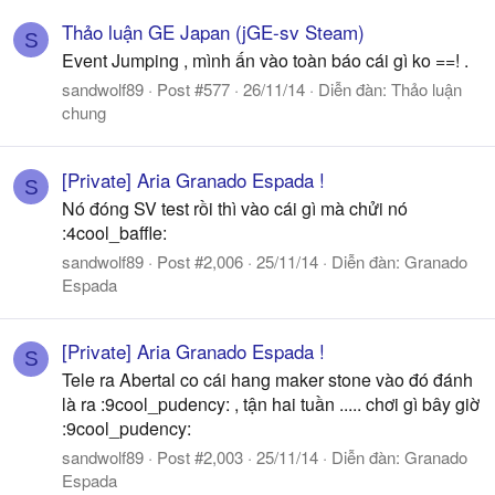
Thảo luận GE Japan (jGE-sv Steam)
S
Event Jumping , mình ấn vào toàn báo cái gì ko ==! .
sandwolf89
Post #577
26/11/14
Diễn đàn:
Thảo luận
chung
[Private] Aria Granado Espada !
S
Nó đóng SV test rồi thì vào cái gì mà chửi nó
:4cool_baffle:
sandwolf89
Post #2,006
25/11/14
Diễn đàn:
Granado
Espada
[Private] Aria Granado Espada !
S
Tele ra Abertal co cái hang maker stone vào đó đánh
là ra :9cool_pudency: , tận hai tuần ..... chơi gì bây giờ
:9cool_pudency:
sandwolf89
Post #2,003
25/11/14
Diễn đàn:
Granado
Espada