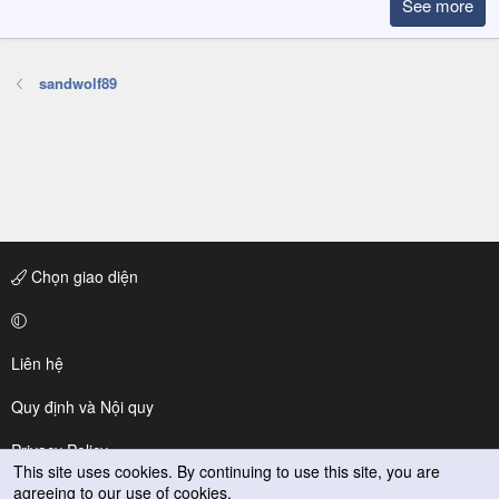
See more
sandwolf89
Chọn giao diện
Liên hệ
Quy định và Nội quy
Privacy Policy
This site uses cookies. By continuing to use this site, you are
agreeing to our use of cookies.
Trợ giúp