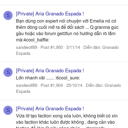
[Private] Aria Granado Espada !
S
Bạn dùng con expert nói chuyện với Emelia nó có
thêm dòng cuối mở ra để đổi sách ... Q granma gúc
gầu hoặc vào forum get3fun nó hướng dẫn rõ lắm
mà:4cool_baffle:
sandwolf89
Post #1,950
3/11/14
Diễn đàn:
Granado
Espada
[Private] Aria Granado Espada !
S
Lớn nhanh vãi ....... :6cool_sure:
sandwolf89
Post #1,904
25/10/14
Diễn đàn:
Granado
Espada
[Private] Aria Granado Espada !
S
Vừa lỡ tạo faction xong xóa luôn, không biết có xin
vào faction khác luôn được không , đang cần vào