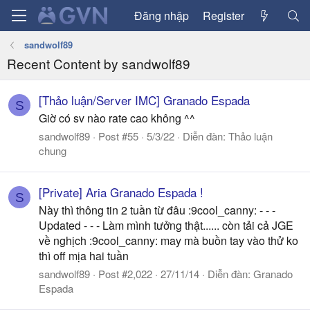
Đăng nhập
Register
sandwolf89
Recent Content by sandwolf89
[Thảo luận/Server IMC] Granado Espada
S
Giờ có sv nào rate cao không ^^
sandwolf89
Post #55
5/3/22
Diễn đàn:
Thảo luận
chung
[Private] Aria Granado Espada !
S
Này thì thông tin 2 tuần từ đâu :9cool_canny: - - -
Updated - - - Làm mình tưởng thật...... còn tải cả JGE
về nghịch :9cool_canny: may mà buồn tay vào thử ko
thì off mịa hai tuần
sandwolf89
Post #2,022
27/11/14
Diễn đàn:
Granado
Espada