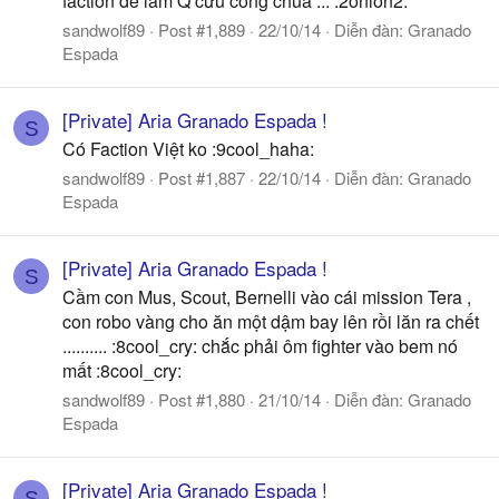
faction để làm Q cứu công chúa ... :2onion2:
sandwolf89
Post #1,889
22/10/14
Diễn đàn:
Granado
Espada
[Private] Aria Granado Espada !
S
Có Faction Việt ko :9cool_haha:
sandwolf89
Post #1,887
22/10/14
Diễn đàn:
Granado
Espada
[Private] Aria Granado Espada !
S
Cầm con Mus, Scout, Bernelli vào cái mission Tera ,
con robo vàng cho ăn một dậm bay lên rồi lăn ra chết
.......... :8cool_cry: chắc phải ôm fighter vào bem nó
mất :8cool_cry:
sandwolf89
Post #1,880
21/10/14
Diễn đàn:
Granado
Espada
[Private] Aria Granado Espada !
S