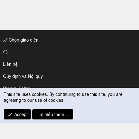
Chọn giao diện
Liên hệ
Quy định và Nội quy
Privacy Policy
This site uses cookies. By continuing to use this site, you are
agreeing to our use of cookies.
Trợ giúp
R
Accept
Tìm hiểu thêm.…
S
S