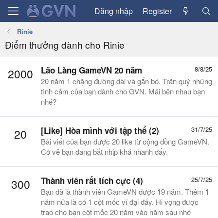
Đăng nhập
Register
Rinie
Điểm thưởng dành cho Rinie
Lão Làng GameVN 20 năm
8/8/25
2000
20 năm 1 chặng đường dài và gắn bó. Trân quý những
tình cảm của bạn dành cho GVN. Mãi bên nhau bạn
nhé?
[Like] Hòa mình với tập thể (2)
31/7/25
20
Bài viết của bạn được 20 like từ cộng đồng GameVN.
Có vẻ bạn đang bắt nhịp khá nhanh đấy.
Thành viên rất tích cực (4)
25/7/25
300
Bạn đã là thành viên GameVN được 19 năm. Thêm 1
năm nữa là có 1 cột mốc vĩ đại đấy. Hi vọng được
trao cho bạn cột mốc 20 năm vào năm sau nhé