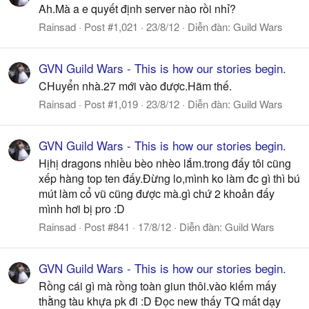
Ah.Mà a e quyết định server nào rồi nhỉ?
Rainsad
Post #1,021
23/8/12
Diễn đàn:
Guild Wars
GVN Guild Wars - This is how our stories begin.
CHuyển nhà.27 mới vào được.Hãm thế.
Rainsad
Post #1,019
23/8/12
Diễn đàn:
Guild Wars
GVN Guild Wars - This is how our stories begin.
Hịhị dragons nhiều bèo nhèo lắm.trong đấy tôi cũng
xếp hàng top ten đấy.Đừng lo,mình ko làm đc gì thì bú
mút làm cổ vũ cũng được mà.gì chứ 2 khoản đấy
mình hơi bị pro :D
Rainsad
Post #841
17/8/12
Diễn đàn:
Guild Wars
GVN Guild Wars - This is how our stories begin.
Rồng cái gì mà rồng toàn giun thôi.vào kiếm mấy
thằng tàu khựa pk đi :D Đọc new thấy TQ mất dạy