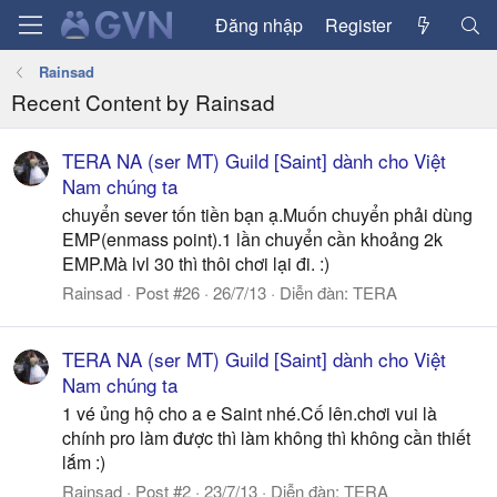
Đăng nhập
Register
Rainsad
Recent Content by Rainsad
TERA NA (ser MT) Guild [Saint] dành cho Việt
Nam chúng ta
chuyển sever tốn tiền bạn ạ.Muốn chuyển phải dùng
EMP(enmass point).1 lần chuyển cần khoảng 2k
EMP.Mà lvl 30 thì thôi chơi lại đi. :)
Rainsad
Post #26
26/7/13
Diễn đàn:
TERA
TERA NA (ser MT) Guild [Saint] dành cho Việt
Nam chúng ta
1 vé ủng hộ cho a e Saint nhé.Cố lên.chơi vui là
chính pro làm được thì làm không thì không cần thiết
lắm :)
Rainsad
Post #2
23/7/13
Diễn đàn:
TERA