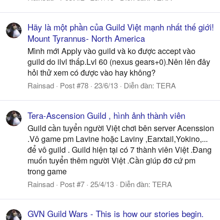
Hãy là một phần của Guild Việt mạnh nhất thế giới!
Mount Tyrannus- North America
Mình mới Apply vào guild và ko được accept vào
guild do ilvl thấp.Lvl 60 (nexus gears+0).Nên lên đây
hỏi thử xem có được vào hay không?
Rainsad
Post #78
23/6/13
Diễn đàn:
TERA
Tera-Ascension Guild , hình ảnh thành viên
Guild cần tuyển người Việt chơi bên server Acenssion
.Vô game pm Lavine hoặc Laviny ,Earxtail,Yokino,...
để vô guild . Guild hiện tại có 7 thành viên Việt .Đang
muốn tuyển thêm người Việt .Cần giúp đỡ cứ pm
trong game
Rainsad
Post #7
25/4/13
Diễn đàn:
TERA
GVN Guild Wars - This is how our stories begin.