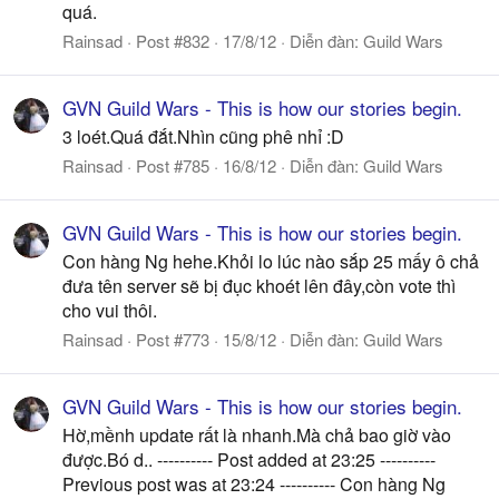
quá.
Rainsad
Post #832
17/8/12
Diễn đàn:
Guild Wars
GVN Guild Wars - This is how our stories begin.
3 loét.Quá đắt.Nhìn cũng phê nhỉ :D
Rainsad
Post #785
16/8/12
Diễn đàn:
Guild Wars
GVN Guild Wars - This is how our stories begin.
Con hàng Ng hehe.Khỏi lo lúc nào sắp 25 mấy ô chả
đưa tên server sẽ bị đục khoét lên đây,còn vote thì
cho vui thôi.
Rainsad
Post #773
15/8/12
Diễn đàn:
Guild Wars
GVN Guild Wars - This is how our stories begin.
Hờ,mềnh update rất là nhanh.Mà chả bao giờ vào
được.Bó d.. ---------- Post added at 23:25 ----------
Previous post was at 23:24 ---------- Con hàng Ng