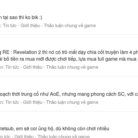
ại sao thì ko bik :)
n:
Tin tức - Giới thiệu - Thảo luận chung về game
g RE : Revelation 2 thì nó có trò mất dạy chia cốt truyện làm 4 
i bỏ tiền ra mua mới được chơi tiếp, lựa mua full game mà mua ấ
àn:
Tin tức - Giới thiệu - Thảo luận chung về game
oạch thời trung cổ như AoE, nhưng mang phong cách SC, với c
àn:
Tin tức - Giới thiệu - Thảo luận chung về game
ietsub, em sẽ coi ủng hộ, dù không còn chơi nhiều
in tức - Giới thiệu - Thảo luận chung về game