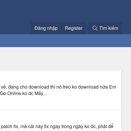
Đăng nhập
Register
Tìm kiếm
2 về, đang cho download thì nó treo ko download nữa Em
 Go Online ko dc Mấy...
atch fix, mà cái này fix ngay trong ngày ko dc, phải để