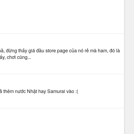
phầ, đừng thấy giá đầu store page của nó rẻ mà ham, đó là
y, chơi cũng...
ả thêm nước Nhật hay Samurai vào :(