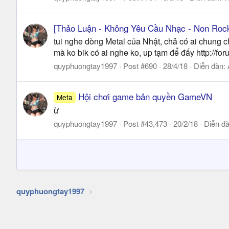
[Thảo Luận - Không Yêu Cầu Nhạc - Non Rock
tui nghe dòng Metal của Nhật, chả có ai chung 
mà ko bik có ai nghe ko, up tạm để đấy http://
quyphuongtay1997
Post #690
28/4/18
Diễn đàn:
Hội chơi game bản quyền GameVN
Meta
ừ
quyphuongtay1997
Post #43,473
20/2/18
Diễn đ
quyphuongtay1997