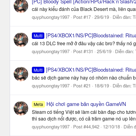
[PC] Bloody Spell [Action/RPG/Hack’n’Slash/
cái này kiểu đánh của Black Desert mà, liên qu
quyphuongtay1997
Post #17
29/6/19
Diễn đàn:
T
[PS4/XBOX1/NS/PC]Bloodstained: Ritual
Multi
cái 13 DLC free mở ở đâu vậy các bro? thấy nó g
quyphuongtay1997
Post #131
25/6/19
Diễn đàn:
[PS4/XBOX1/NS/PC]Bloodstained: Ritual
Multi
bác sẽ dịch game này hay có nhóm nào chuẩn bị
quyphuongtay1997
Post #21
18/6/19
Diễn đàn:
T
Hội chơi game bản quyền GameVN
Meta
Steam có tiếng Việt sẽ làm cái bàn đạp cho tương 
thì sao dịch nổi được, có cả trăm game nó up lên
quyphuongtay1997
Post #44,942
12/10/18
Diễn 