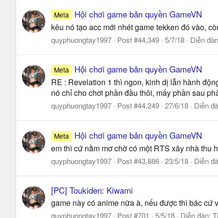
Hội chơi game bản quyền GameVN
Meta
kêu nó tạo acc mới nhét game tekken đó vào, còn t
quyphuongtay1997
Post #44,349
5/7/18
Diễn đà
Hội chơi game bản quyền GameVN
Meta
RE : Revelation 1 thì ngon, kinh dị lẫn hành độn
nó chỉ cho chơi phần đầu thôi, mấy phần sau phả
quyphuongtay1997
Post #44,249
27/6/18
Diễn đ
Hội chơi game bản quyền GameVN
Meta
em thì cứ nằm mơ chờ có một RTS xây nhà thu h
quyphuongtay1997
Post #43,886
23/5/18
Diễn đ
[PC] Toukiden: Kiwami
game này có anime nữa à, nếu được thì bác cứ v
quyphuongtay1997
Post #701
5/5/18
Diễn đàn:
T