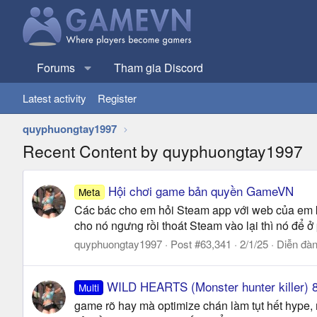
Forums
Tham gia Discord
Latest activity
Register
quyphuongtay1997
Recent Content by quyphuongtay1997
Hội chơi game bản quyền GameVN
Meta
Các bác cho em hỏi Steam app với web của em ko
cho nó ngưng rồi thoát Steam vào lại thì nó để ở
quyphuongtay1997
Post #63,341
2/1/25
Diễn đà
WILD HEARTS (Monster hunter killer) 8
Multi
game rõ hay mà optimize chán làm tụt hết hype, m