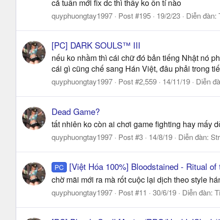
cả tuần mới fix dc thì thấy ko ổn tí nào
quyphuongtay1997
Post #195
19/2/23
Diễn đàn:
[PC] DARK SOULS™ III
nếu ko nhầm thì cái chữ đó bản tiếng Nhật nó p
cái gì cũng chế sang Hán Việt, đâu phải trong t
quyphuongtay1997
Post #2,559
14/11/19
Diễn đ
Dead Game?
tất nhiên ko còn ai chơi game fighting hay mấy d
quyphuongtay1997
Post #3
14/8/19
Diễn đàn:
St
[Việt Hóa 100%] Bloodstained - Ritual of 
PC
chờ mãi mới ra mà rốt cuộc lại dịch theo style hán 
quyphuongtay1997
Post #11
30/6/19
Diễn đàn:
T