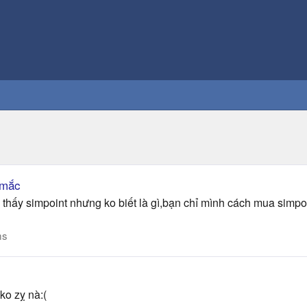
 mắc
 thấy simpoint nhưng ko biết là gì,bạn chỉ mình cách mua simpo
ms
ko zỵ nà:(