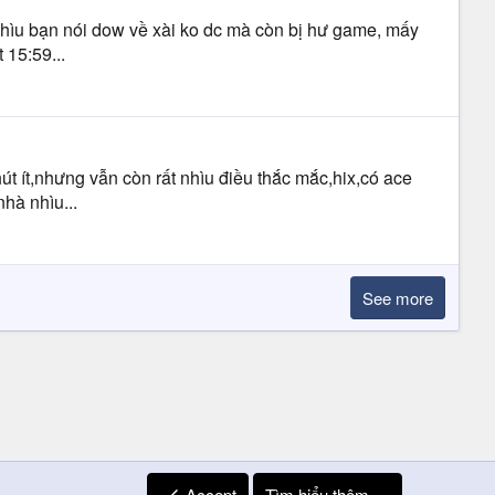
nhìu bạn nói dow về xài ko dc mà còn bị hư game, mấy
 15:59...
út ít,nhưng vẫn còn rất nhìu điều thắc mắc,hix,có ace
nhà nhìu...
See more
Accept
Tìm hiểu thêm.…