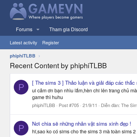
Forums
Tham gia Discord
Latest activity
Register
phiphiTLBB
Recent Content by phiphiTLBB
[ The sims 3 ] Thảo luận và giải đáp các thắc
P
ui cảm ơn bạn nhìu lắm,hèn chi lên trang chủ mà
game thì huhu
phiphiTLBB
Post #705
21/9/11
Diễn đàn:
The Si
Nơi chia sẽ những nhân vật sims xinh đẹp !
P
hĩ,sao ko có sims cho the sims 3 mà toàn sims 2 