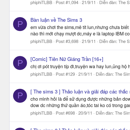
phiphiTLBB
Post #1,094
21/9/11
Diễn đàn:
The S
Bàn luận về The Sims 3
P
em vừa chơi the sims,mê tít lun,nhưng chưa biết 
nào thì mới chạy mượt dc,máy e là laptop IBM c
phiphiTLBB
Post #3,698
21/9/11
Diễn đàn:
The S
[Comic] Tiên Nữ Giáng Trần [16+]
P
chị ơi pót truyện típ đi,truyện wa hay lun,ủng hộ 
phiphiTLBB
Post #129
21/9/11
Diễn đàn:
The Si
[ The sims 3 ] Thảo luận và giải đáp các thắc
P
cho mình hỏi là để sử dụng được những bản dow q
dow dc những thứ quần áo,tóc tai ko có trong g
phiphiTLBB
Post #698
20/9/11
Diễn đàn:
The Si