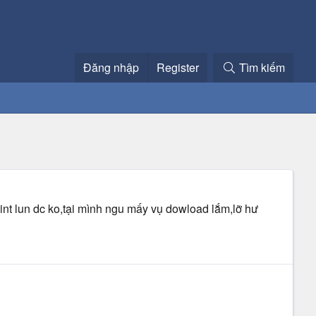
Đăng nhập
Register
Tìm kiếm
int lun dc ko,tại mình ngu mấy vụ dowload lắm,lỡ hư