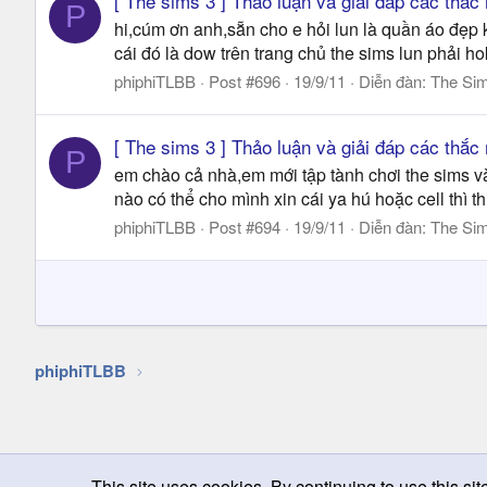
[ The sims 3 ] Thảo luận và giải đáp các thắc
P
hi,cúm ơn anh,sẵn cho e hỏi lun là quần áo đẹp
cái đó là dow trên trang chủ the sims lun phải hok 
phiphiTLBB
Post #696
19/9/11
Diễn đàn:
The Si
[ The sims 3 ] Thảo luận và giải đáp các thắc
P
em chào cả nhà,em mới tập tành chơi the sims và 
nào có thể cho mình xin cái ya hú hoặc cell thì thi
phiphiTLBB
Post #694
19/9/11
Diễn đàn:
The Si
phiphiTLBB
This site uses cookies. By continuing to use this sit