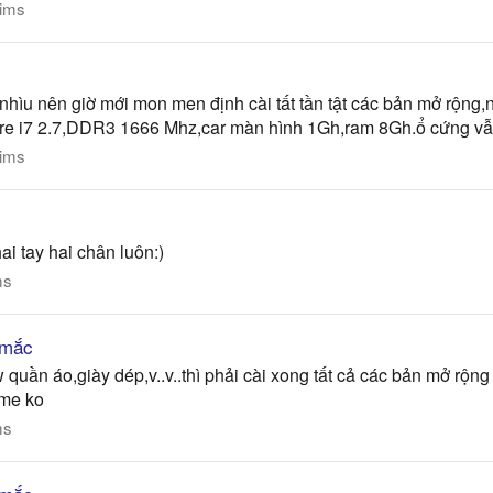
ims
nhìu nên giờ mới mon men định cài tất tần tật các bản mở rộng,nh
ore i7 2.7,DDR3 1666 Mhz,car màn hình 1Gh,ram 8Gh.ổ cứng vẫn
ims
hai tay hai chân luôn:)
ms
 mắc
uần áo,giày dép,v..v..thì phải cài xong tất cả các bản mở rộng 
ame ko
ms