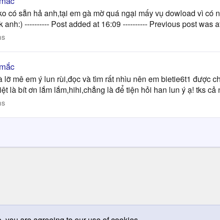
 mắc
 ko có sẵn hả anh,tại em gà mờ quá ngại mấy vụ dowload vì có 
anh:) ---------- Post added at 16:09 ---------- Previous post was at
ms
 mắc
lỡ mê em ý lun rùi,đọc và tìm rất nhìu nên em bietie6t1 được ch
ệt là bít ơn lắm lắm,hihi,chẳng là để tiện hỏi han lun ý ạ! tks cả 
ms
e, you are agreeing to our use of cookies.