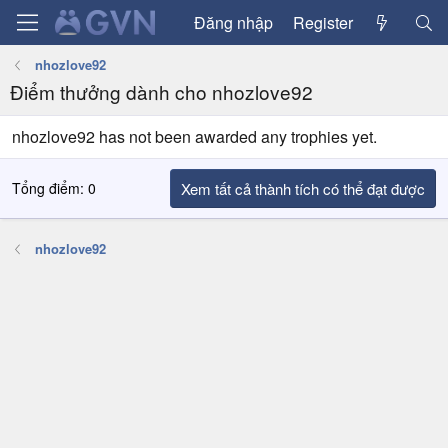
Đăng nhập
Register
nhozlove92
Điểm thưởng dành cho nhozlove92
nhozlove92 has not been awarded any trophies yet.
Tổng điểm: 0
Xem tất cả thành tích có thể đạt được
nhozlove92