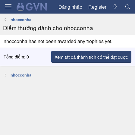
Đăng nhập
Register
nhocconha
Điểm thưởng dành cho nhocconha
nhocconha has not been awarded any trophies yet.
Tổng điểm: 0
Xem tất cả thành tích có thể đạt được
nhocconha