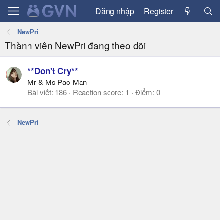
Đăng nhập
Register
NewPri
Thành viên NewPri đang theo dõi
**Don't Cry**
Mr & Ms Pac-Man
Bài viết
186
Reaction score
1
Điểm
0
NewPri