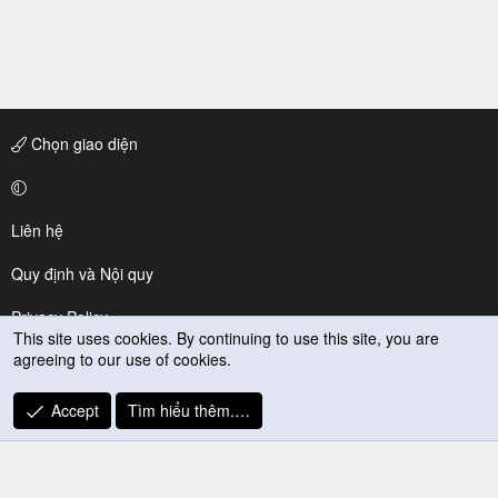
Chọn giao diện
Liên hệ
Quy định và Nội quy
Privacy Policy
This site uses cookies. By continuing to use this site, you are
agreeing to our use of cookies.
Trợ giúp
R
Accept
Tìm hiểu thêm.…
S
S