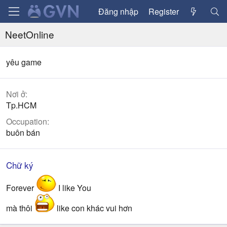
Đăng nhập
Register
NeetOnline
yêu game
Nơi ở
Tp.HCM
Occupation
buôn bán
Chữ ký
Forever
I like You
mà thôi
like con khác vui hơn