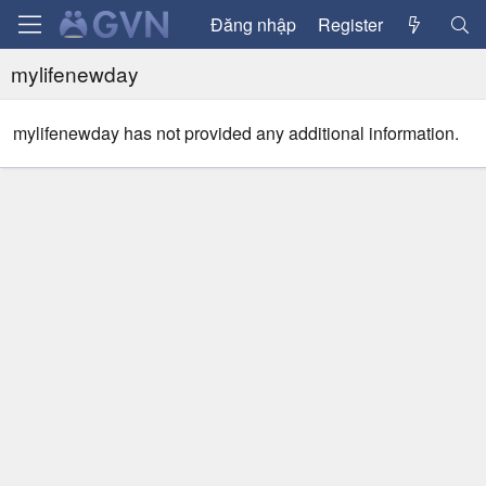
Đăng nhập
Register
mylifenewday
mylifenewday has not provided any additional information.