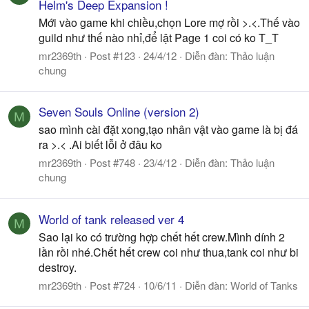
Helm's Deep Expansion !
Mới vào game khi chiều,chọn Lore mợ rồi >.<.Thế vào
guild như thế nào nhỉ,để lật Page 1 coi có ko T_T
mr2369th
Post #123
24/4/12
Diễn đàn:
Thảo luận
chung
Seven Souls Online (version 2)
M
sao mình cài đặt xong,tạo nhân vật vào game là bị đá
ra >.< .Ai biết lỗi ở đâu ko
mr2369th
Post #748
23/4/12
Diễn đàn:
Thảo luận
chung
World of tank released ver 4
M
Sao lại ko có trường hợp chết hết crew.Mình dính 2
lần rồi nhé.Chết hết crew coi như thua,tank coi như bi
destroy.
mr2369th
Post #724
10/6/11
Diễn đàn:
World of Tanks