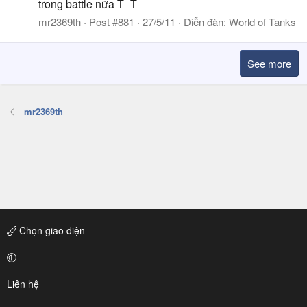
trong battle nữa T_T
mr2369th
Post #881
27/5/11
Diễn đàn:
World of Tanks
See more
mr2369th
Chọn giao diện
Liên hệ