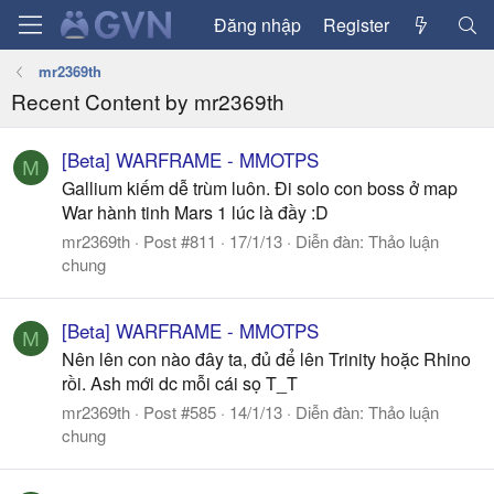
Đăng nhập
Register
mr2369th
Recent Content by mr2369th
[Beta] WARFRAME - MMOTPS
M
Gallium kiếm dễ trùm luôn. Đi solo con boss ở map
War hành tinh Mars 1 lúc là đầy :D
mr2369th
Post #811
17/1/13
Diễn đàn:
Thảo luận
chung
[Beta] WARFRAME - MMOTPS
M
Nên lên con nào đây ta, đủ để lên Trinity hoặc Rhino
rồi. Ash mới dc mỗi cái sọ T_T
mr2369th
Post #585
14/1/13
Diễn đàn:
Thảo luận
chung