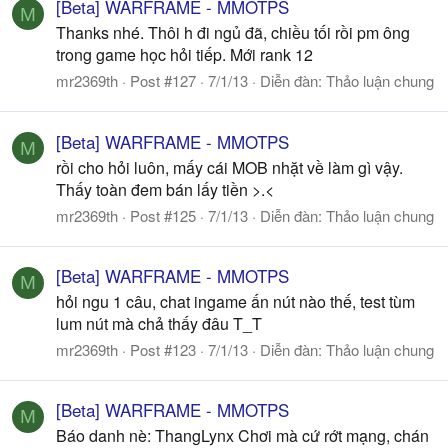
[Beta] WARFRAME - MMOTPS
M
Thanks nhé. Thôi h đi ngủ đã, chiều tối rồi pm ông
trong game học hỏi tiếp. Mới rank 12
mr2369th
Post #127
7/1/13
Diễn đàn:
Thảo luận chung
[Beta] WARFRAME - MMOTPS
M
rồi cho hỏi luôn, mấy cái MOB nhặt về làm gì vậy.
Thấy toàn đem bán lấy tiền >.<
mr2369th
Post #125
7/1/13
Diễn đàn:
Thảo luận chung
[Beta] WARFRAME - MMOTPS
M
hỏi ngu 1 câu, chat ingame ấn nút nào thế, test tùm
lum nút mà chả thấy đâu T_T
mr2369th
Post #123
7/1/13
Diễn đàn:
Thảo luận chung
[Beta] WARFRAME - MMOTPS
M
Báo danh nè: ThangLynx Chơi mà cứ rớt mạng, chán