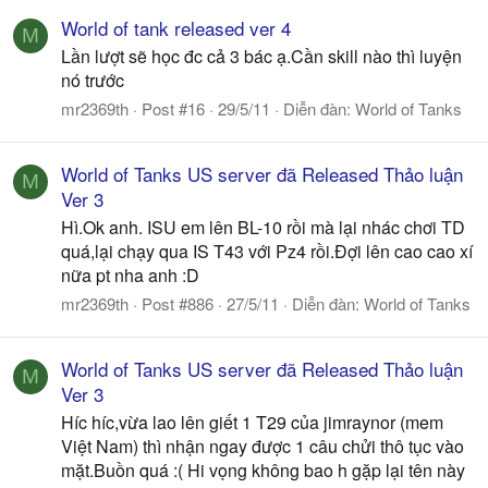
World of tank released ver 4
M
Lần lượt sẽ học đc cả 3 bác ạ.Cần skill nào thì luyện
nó trước
mr2369th
Post #16
29/5/11
Diễn đàn:
World of Tanks
World of Tanks US server đã Released Thảo luận
M
Ver 3
Hì.Ok anh. ISU em lên BL-10 rồi mà lại nhác chơi TD
quá,lại chạy qua IS T43 với Pz4 rồi.Đợi lên cao cao xí
nữa pt nha anh :D
mr2369th
Post #886
27/5/11
Diễn đàn:
World of Tanks
World of Tanks US server đã Released Thảo luận
M
Ver 3
Híc híc,vừa lao lên giết 1 T29 của jimraynor (mem
Việt Nam) thì nhận ngay được 1 câu chửi thô tục vào
mặt.Buồn quá :( Hi vọng không bao h gặp lại tên này