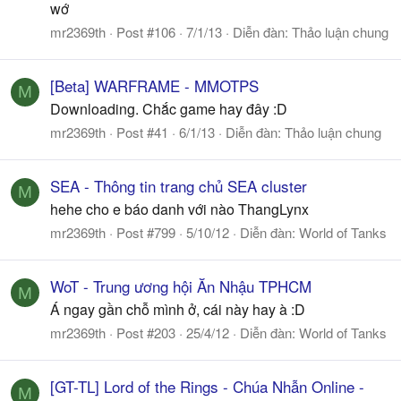
wớ
mr2369th
Post #106
7/1/13
Diễn đàn:
Thảo luận chung
[Beta] WARFRAME - MMOTPS
M
Downloading. Chắc game hay đây :D
mr2369th
Post #41
6/1/13
Diễn đàn:
Thảo luận chung
SEA - Thông tin trang chủ SEA cluster
M
hehe cho e báo danh với nào ThangLynx
mr2369th
Post #799
5/10/12
Diễn đàn:
World of Tanks
WoT - Trung ương hội Ăn Nhậu TPHCM
M
Á ngay gần chỗ mình ở, cái này hay à :D
mr2369th
Post #203
25/4/12
Diễn đàn:
World of Tanks
[GT-TL] Lord of the Rings - Chúa Nhẫn Online -
M