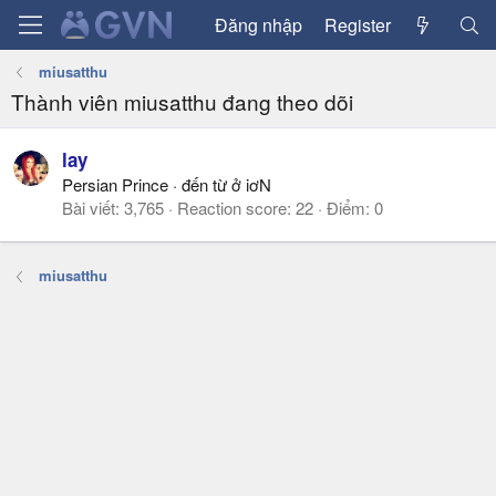
Đăng nhập
Register
miusatthu
Thành viên miusatthu đang theo dõi
lay
Persian Prince
·
đến từ
ở iơN
Bài viết
3,765
Reaction score
22
Điểm
0
miusatthu