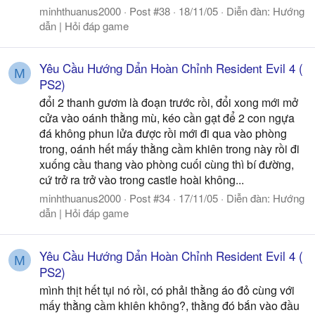
minhthuanus2000
Post #38
18/11/05
Diễn đàn:
Hướng
dẫn | Hỏi đáp game
Yêu Cầu Hướng Dẩn Hoàn Chỉnh Resident Evil 4 (
M
PS2)
đổi 2 thanh gươm là đoạn trước rồi, đổi xong mới mở
cửa vào oánh thằng mù, kéo cần gạt để 2 con ngựa
đá không phun lửa được rồi mới đi qua vào phòng
trong, oánh hết mấy thằng cầm khiên trong này rồi đi
xuống cầu thang vào phòng cuối cùng thì bí đường,
cứ trở ra trở vào trong castle hoài không...
minhthuanus2000
Post #34
17/11/05
Diễn đàn:
Hướng
dẫn | Hỏi đáp game
Yêu Cầu Hướng Dẩn Hoàn Chỉnh Resident Evil 4 (
M
PS2)
mình thịt hết tụi nó rồi, có phải thằng áo đỏ cùng với
mấy thằng cầm khiên không?, thằng đó bắn vào đầu