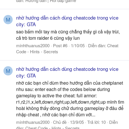
đàn:
Hướng dẫn | Hỏi đáp game
nhờ hướng dẫn cách dùng cheatcode trong vice
M
city: GTA
sao bấm mỏi tay mà cũng chẳng thấy gì cả vậy trùi,
cả trò tom raider 6 cũng vậy lun
minhthuanus2000
Post #6
1/10/05
Diễn đàn:
Cheat
Code - Hints - Secrets
nhờ hướng dẫn cách dùng cheatcode trong vice
M
city: GTA
nhờ các bạn chỉ dùm theo hướng dẫn của chetplanet
nhu sau: enter each of the codes below during
gameplay to active the cheat: full armor:
r1,r2,l1,x,left,down,right,up,left,down,right,up mình tìm
hoài không thấy dòng chử during gameplay ở đâu để
nhập cheat , nhờ các bạn chỉ dùm với...
minhthuanus2000
Chủ đề
13/9/05
Trả lời: 10
Diễn
đàn:
Cheat Code - Hints - Secrets