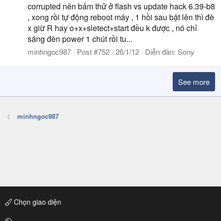
corrupted nên bấm thử ở flash vs update hack 6.39-b8
, xong rồi tự động reboot máy , 1 hồi sau bật lên thì đè
x giữ R hay o+x+sletect+start đều k được , nó chỉ
sáng đèn power 1 chút rồi tu...
minhngoc987
Post #752
26/1/12
Diễn đàn:
Sony
See more
minhngoc987
Chọn giao diện