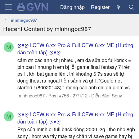
Đăng nhập
Register
minhngoc987
Recent Content by minhngoc987
ღ♥ღ LCFW 6.xx Pro & Full CFW 6.xx ME (Hướng
M
dẫn toàn tập) ღ♥ღ
cám ơn các anh chị nhiều , em đã sửa dc full-brick =
pin pan ! nhưng h em bị lỗi game final fantasy 7 trên
ps1 , khi bat game lên , thì khoảng 6 7s sau sẽ tự
động thoát ra ngoài tiền sảnh và ghi :"Could not
started ! (80020148)!" mong các anh chị giúp em vs ...
minhngoc987
Post #756
27/1/12
Diễn đàn:
Sony
ღ♥ღ LCFW 6.xx Pro & Full CFW 6.xx ME (Hướng
M
dẫn toàn tập) ღ♥ღ
Psp của mình bị full brick dòng 2000 ,2g , the nho 8gb
sony , hom wa táy máy tay chân vì save game hay bị