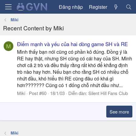
Đăng nhập
Register
Miki
Recent Content by Miki
Điểm mạnh và yếu của hai dòng game SH và RE
M
Mình thấy bạn nói cũng có phần kô đúng. Đồng ý là
RE hay thật, nhưng SH cũng có cái hay của SH. Mình
chơi cả 2 trò và đều thấy rằng rất khó để khẳng định
trò nào hay hơn. Nếu bạn cho rằng SH có nhiều chỗ
nhứt đầu, khó hiểu thì RE cũng đâu có khá gì
hơn??????? Cũng có 1 đống chỗ nhứt đầu như...
Miki
Post #60
18/1/03
Diễn đàn:
Silent Hill Fans Club
See more
Miki