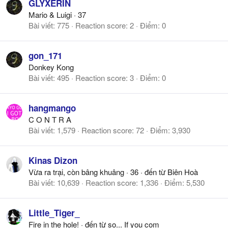
GLYXERIN
Mario & Luigi
·
37
Bài viết
775
Reaction score
2
Điểm
0
gon_171
Donkey Kong
Bài viết
495
Reaction score
3
Điểm
0
hangmango
C O N T R A
Bài viết
1,579
Reaction score
72
Điểm
3,930
Kinas Dizon
Vừa ra trại, còn bâng khuâng
·
36
·
đến từ
Biên Hoà
Bài viết
10,639
Reaction score
1,336
Điểm
5,530
Little_Tiger_
Fire in the hole!
·
đến từ
so... If you com