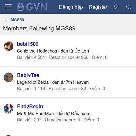
Đăng nhập
Register
MGS89
Members Following MGS89
bebi1506
Sonic the Hedgehog
·
đến từ
Úc Lợn
Bài viết
4,584
Reaction score
956
Điểm
0
Bebi♥Tae
Legend of Zelda
·
đến từ
7th Heaven
Bài viết
1,116
Reaction score
89
Điểm
0
End2Begin
Mr & Ms Pac-Man
·
đến từ
Đầu năm !
Bài viết
207
Reaction score
0
Điểm
0