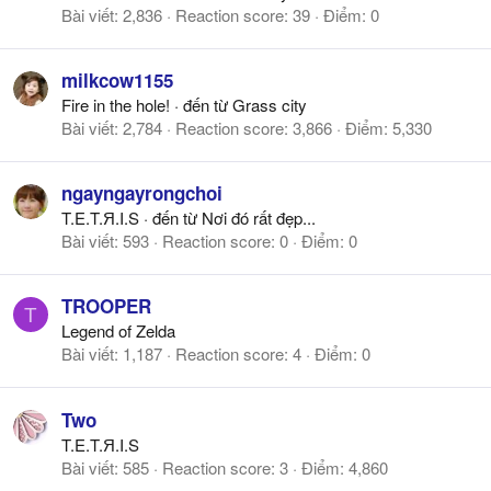
Bài viết
2,836
Reaction score
39
Điểm
0
milkcow1155
Fire in the hole!
·
đến từ
Grass city
Bài viết
2,784
Reaction score
3,866
Điểm
5,330
ngayngayrongchoi
T.E.T.Я.I.S
·
đến từ
Nơi đó rất đẹp...
Bài viết
593
Reaction score
0
Điểm
0
TROOPER
T
Legend of Zelda
Bài viết
1,187
Reaction score
4
Điểm
0
Two
T.E.T.Я.I.S
Bài viết
585
Reaction score
3
Điểm
4,860