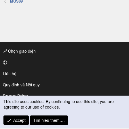
MGS89
Chọn giao diện
Liên hệ
Quy định và Nội quy
Privacy Policy
This site uses cookies. By continuing to use this site, you are
agreeing to our use of cookies.
Trợ giúp
R
Accept
Tìm hiểu thêm.…
S