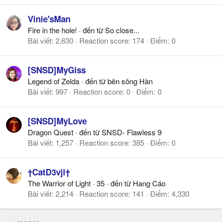
Vinie'sMan
Fire in the hole!
·
đến từ
So close...
Bài viết
2,630
Reaction score
174
Điểm
0
[SNSD]MyGiss
Legend of Zelda
·
đến từ
bên sông Hàn
Bài viết
997
Reaction score
0
Điểm
0
[SNSD]MyLove
Dragon Quest
·
đến từ
SNSD- Flawless 9
Bài viết
1,257
Reaction score
385
Điểm
0
†CatD3vjl†
The Warrior of Light
·
35
·
đến từ
Hang Cáo
Bài viết
2,214
Reaction score
141
Điểm
4,330