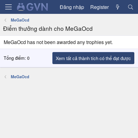
Đăng nhập
Register
MeGaOcd
Điểm thưởng dành cho MeGaOcd
MeGaOcd has not been awarded any trophies yet.
Tổng điểm: 0
Xem tất cả thành tích có thể đạt được
MeGaOcd