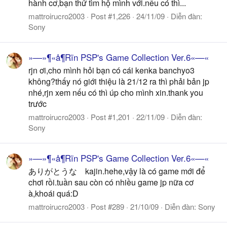
hành cơ,bạn thử tìm hộ mình với.nếu có thì...
mattroirucro2003
Post #1,226
24/11/09
Diễn đàn:
Sony
»––»¶«å¶Rïn PSP's Game Collection Ver.6«––«
rjn ơi,cho mình hỏi bạn có cái kenka banchyo3
không?thấy nó giới thiệu là 21/12 ra thì phải bản jp
nhé,rjn xem nếu có thì úp cho mình xin.thank you
trước
mattroirucro2003
Post #1,201
22/11/09
Diễn đàn:
Sony
»––»¶«å¶Rïn PSP's Game Collection Ver.6«––«
ありがとうな kajin.hehe,vậy là có game mới để
chơi rồi.tuần sau còn có nhiều game jp nữa cơ
à,khoái quá:D
mattroirucro2003
Post #289
21/10/09
Diễn đàn:
Sony