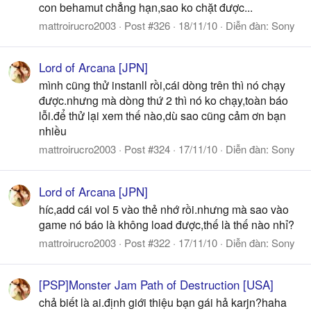
con behamut chẳng hạn,sao ko chặt được...
mattroirucro2003
Post #326
18/11/10
Diễn đàn:
Sony
Lord of Arcana [JPN]
mình cũng thử instanll rồi,cái dòng trên thì nó chạy
được.nhưng mà dòng thứ 2 thì nó ko chạy,toàn báo
lỗi.để thử lại xem thế nào,dù sao cũng cảm ơn bạn
nhiều
mattroirucro2003
Post #324
17/11/10
Diễn đàn:
Sony
Lord of Arcana [JPN]
híc,add cái vol 5 vào thẻ nhớ rồi.nhưng mà sao vào
game nó báo là không load được,thế là thế nào nhỉ?
mattroirucro2003
Post #322
17/11/10
Diễn đàn:
Sony
[PSP]Monster Jam Path of Destruction [USA]
chả biết là ai.định giới thiệu bạn gái hả karjn?haha