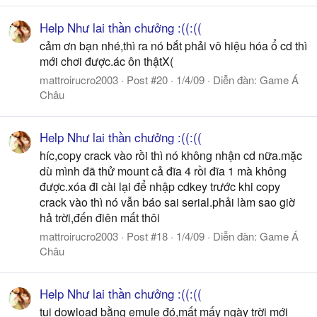
Help Như lai thần chưởng :((:((
cảm ơn bạn nhé,thì ra nó bắt phải vô hiệu hóa ổ cd thì
mới chơi được.ác ôn thậtX(
mattroirucro2003
Post #20
1/4/09
Diễn đàn:
Game Á
Châu
Help Như lai thần chưởng :((:((
híc,copy crack vào rồi thì nó không nhận cd nữa.mặc
dù mình đã thử mount cả đĩa 4 rồi đĩa 1 mà không
được.xóa đi cài lại để nhập cdkey trước khi copy
crack vào thì nó vẫn báo sai serial.phải làm sao giờ
hả trời,đến điên mất thôi
mattroirucro2003
Post #18
1/4/09
Diễn đàn:
Game Á
Châu
Help Như lai thần chưởng :((:((
tui dowload bằng emule đó,mất mấy ngày trời mới