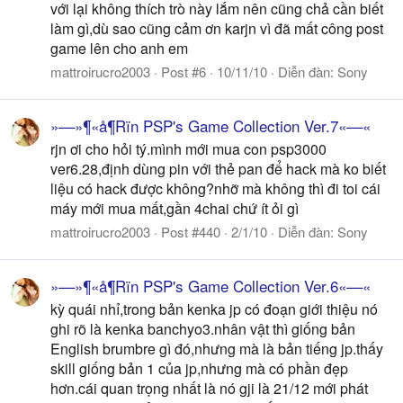
với lại không thích trò này lắm nên cũng chả cần biết
làm gì,dù sao cũng cảm ơn karjn vì đã mất công post
game lên cho anh em
mattroirucro2003
Post #6
10/11/10
Diễn đàn:
Sony
»––»¶«å¶Rïn PSP's Game Collection Ver.7«––«
rjn ơi cho hỏi tý.mình mới mua con psp3000
ver6.28,định dùng pin với thẻ pan để hack mà ko biết
liệu có hack được không?nhỡ mà không thì đi toi cái
máy mới mua mất,gần 4chai chứ ít ỏi gì
mattroirucro2003
Post #440
2/1/10
Diễn đàn:
Sony
»––»¶«å¶Rïn PSP's Game Collection Ver.6«––«
kỳ quái nhỉ,trong bản kenka jp có đoạn giới thiệu nó
ghi rõ là kenka banchyo3.nhân vật thì giống bản
English brumbre gì đó,nhưng mà là bản tiếng jp.thấy
skill giống bản 1 của jp,nhưng mà có phần đẹp
hơn.cái quan trọng nhất là nó gji là 21/12 mới phát