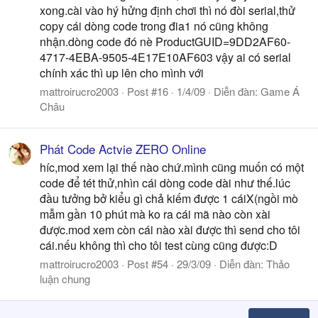
xong.cài vào hý hửng định chơi thì nó đòi serial,thử
copy cái dòng code trong đia1 nó cũng không
nhận.dòng code đó nè ProductGUID=9DD2AF60-
4717-4EBA-9505-4E17E10AF603 vậy ai có serial
chính xác thì up lên cho mình với
mattroirucro2003
Post #16
1/4/09
Diễn đàn:
Game Á
Châu
Phát Code Actvie ZERO Online
híc,mod xem lại thế nào chứ.mình cũng muốn có một
code để tét thử,nhìn cái dòng code dài như thế.lúc
đầu tưởng bở kiểu gì chả kiếm được 1 cáiX(ngồi mò
mẫm gần 10 phút mà ko ra cái mã nào còn xài
được.mod xem còn cái nào xài được thì send cho tôi
cái.nếu không thì cho tôi test cùng cũng được:D
mattroirucro2003
Post #54
29/3/09
Diễn đàn:
Thảo
luận chung