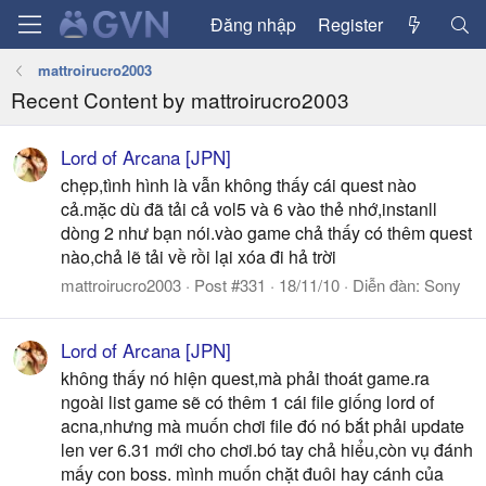
Đăng nhập
Register
mattroirucro2003
Recent Content by mattroirucro2003
Lord of Arcana [JPN]
chẹp,tình hình là vẫn không thấy cái quest nào
cả.mặc dù đã tải cả vol5 và 6 vào thẻ nhớ,instanll
dòng 2 như bạn nói.vào game chả thấy có thêm quest
nào,chả lẽ tải về rồi lại xóa đi hả trời
mattroirucro2003
Post #331
18/11/10
Diễn đàn:
Sony
Lord of Arcana [JPN]
không thấy nó hiện quest,mà phải thoát game.ra
ngoài list game sẽ có thêm 1 cái file giống lord of
acna,nhưng mà muốn chơi file đó nó bắt phải update
len ver 6.31 mới cho chơi.bó tay chả hiểu,còn vụ đánh
mấy con boss. mình muốn chặt đuôi hay cánh của