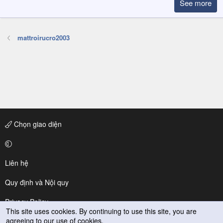
See more
mattroirucro2003
Chọn giao diện
Liên hệ
Quy định và Nội quy
Privacy Policy
This site uses cookies. By continuing to use this site, you are
agreeing to our use of cookies.
Trợ giúp