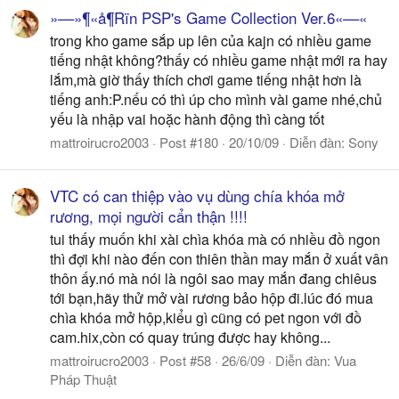
»––»¶«å¶Rïn PSP's Game Collection Ver.6«––«
trong kho game sắp up lên của kajn có nhiều game
tiếng nhật không?thấy có nhiều game nhật mới ra hay
lắm,mà giờ thấy thích chơi game tiếng nhật hơn là
tiếng anh:P.nếu có thì úp cho mình vài game nhé,chủ
yếu là nhập vai hoặc hành động thì càng tốt
mattroirucro2003
Post #180
20/10/09
Diễn đàn:
Sony
VTC có can thiệp vào vụ dùng chía khóa mở
rương, mọi người cẩn thận !!!!
tui thấy muốn khi xài chìa khóa mà có nhiều đồ ngon
thì đợi khi nào đến con thiên thần may mắn ở xuất vân
thôn ấy.nó mà nói là ngôi sao may mắn đang chiêus
tới bạn,hãy thử mở vài rương bảo hộp đi.lúc đó mua
chìa khóa mở hộp,kiểu gì cũng có pet ngon với đồ
cam.hix,còn có quay trúng được hay không...
mattroirucro2003
Post #58
26/6/09
Diễn đàn:
Vua
Pháp Thuật