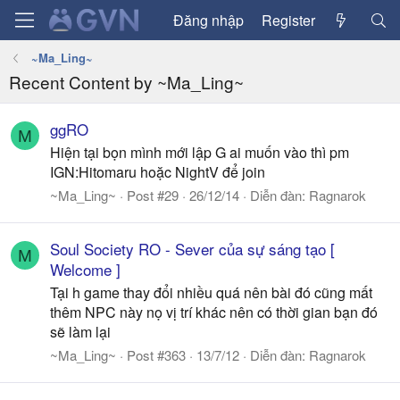
Đăng nhập
Register
~Ma_Ling~
Recent Content by ~Ma_Ling~
ggRO
M
Hiện tại bọn mình mới lập G ai muốn vào thì pm
IGN:Hitomaru hoặc NightV để join
~Ma_Ling~
Post #29
26/12/14
Diễn đàn:
Ragnarok
Soul Society RO - Sever của sự sáng tạo [
M
Welcome ]
Tại h game thay đổi nhiều quá nên bài đó cũng mất
thêm NPC này nọ vị trí khác nên có thời gian bạn đó
sẽ làm lại
~Ma_Ling~
Post #363
13/7/12
Diễn đàn:
Ragnarok