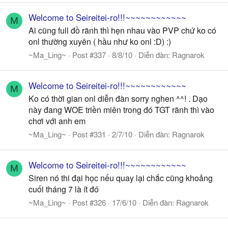
Welcome to Seireitei-ro!!!~~~~~~~~~~~~
M
Ai cũng full đồ rãnh thì hẹn nhau vào PVP chứ ko có
onl thường xuyên ( hầu như ko onl :D) :)
~Ma_Ling~
Post #337
8/8/10
Diễn đàn:
Ragnarok
Welcome to Seireitei-ro!!!~~~~~~~~~~~~
M
Ko có thời gian onl diễn đàn sorry nghen ^^! . Dạo
này đang WOE triền miên trong đó TGT rãnh thì vào
chơi với anh em
~Ma_Ling~
Post #331
2/7/10
Diễn đàn:
Ragnarok
Welcome to Seireitei-ro!!!~~~~~~~~~~~~
M
Siren nó thi đại học nếu quay lại chắc cũng khoảng
cuối tháng 7 là ít đó
~Ma_Ling~
Post #326
17/6/10
Diễn đàn:
Ragnarok