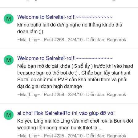
Welcome to Seireitei-ro!!!~~~~~~~~~~~~
M
kir nó build fail đó đừng nghe nó thằng kir đó thủ
đoạn lắm ;))
~Ma_Ling~
Post #268
24/4/10
Diễn đàn:
Ragnarok
Welcome to Seireitei-ro!!!~~~~~~~~~~~~
M
Nếu bạn mở dc cái khóa ( 5 số ấy ) trước khi vào hard
treasure bạn có thể bot dc :) . Chắc bạn lấy star hunt
Sc thì dc chứ mún PVP cần khá nhiếu item và phải
đạt dc giai đoạn high damage
~Ma_Ling~
Post #259
23/4/10
Diễn đàn:
Ragnarok
ai chơi Rok SeireiteiRo thì vào giúp đỡ với
M
Ko yêu Ling mà lúc Ling vừa mới chơi rok là Bunk đòi
wedding liền công nhận bunk thiệt là ....
~Ma_Ling~
Post #225
20/4/10
Diễn đàn:
Ragnarok