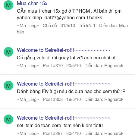
Mua char 15x
M
CẦn mua 1 char 15x gd ở TPHCM . Ai bán thì pm
yahoo:
diep_dat77@yahoo.com
Thanks
~Ma_Ling~
Chủ đề
31/5/10
Trả lời: 1
Diễn đàn:
Mua
bán
Welcome to Seireitei-ro!!!~~~~~~~~~~~~
M
Cố gắng vote đi rùi quay lại với anh em chúi ơi .....
~Ma_Ling~
Post #310
20/5/10
Diễn đàn:
Ragnarok
Welcome to Seireitei-ro!!!~~~~~~~~~~~~
M
Đánh bằng Fly à ;)) nếu dc bữa nào cho xem thử :P
~Ma_Ling~
Post #308
19/5/10
Diễn đàn:
Ragnarok
Welcome to Seireitei-ro!!!~~~~~~~~~~~~
M
set item đó toàn core item nên kiếm từ từ
~Ma_Ling~
Post #287
30/4/10
Diễn đàn:
Ragnarok