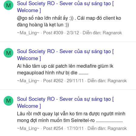
Soul Society RO - Sever của sự sáng tạo [
M
Welcome ]
@go số nào lớn nhất ấy :)) . Cái map đó client ko
đàng hoàng là kẹt lun :))
~Ma_Ling~
Post #309
2/3/12
Diễn đàn:
Ragnarok
Soul Society RO - Sever của sự sáng tạo [
M
Welcome ]
Ai hảo tâm up cái patch lên mediafire giùm ik
megaupload hình như bị die ........
~Ma_Ling~
Post #262
29/11/11
Diễn đàn:
Ragnarok
Soul Society RO - Sever của sự sáng tạo [
M
Welcome ]
Lâu rồi mới quay lại vẫn ko tìm ra được người mình
mong đợi mình muốn tìm Seireitei-ro ......................
~Ma_Ling~
Post #254
17/10/11
Diễn đàn:
Ragnarok