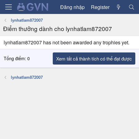
Đăng nhập
Register
lynhatlam872007
Điểm thưởng dành cho lynhatlam872007
lynhatlam872007 has not been awarded any trophies yet.
Tổng điểm: 0
Xem tất cả thành tích có thể đạt được
lynhatlam872007