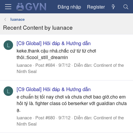
Đăng nhập
Register
luanace
Recent Content by luanace
[C9 Global] Hỏi đáp & Hướng dẫn
L
keke.thank cậu nhá.chắc cứ từ từ chơi
thôi.:5cool_still_dreamin
luanace
Post #684
9/7/12
Diễn đàn:
Continent of the
Ninth Seal
[C9 Global] Hỏi đáp & Hướng dẫn
L
e chuẩn bị tối nay chơi và chưa chơi bao giờ.cho em
hỏi tý là. fighter class có berserker với gualdian chưa
ạ.
luanace
Post #680
9/7/12
Diễn đàn:
Continent of the
Ninth Seal