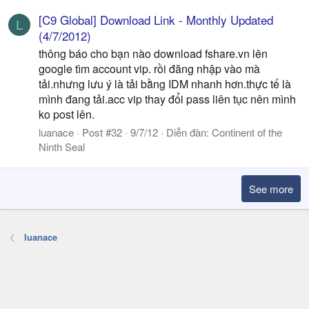
[C9 Global] Download Link - Monthly Updated
L
(4/7/2012)
thông báo cho bạn nào download fshare.vn lên
google tìm account vip. rồi đăng nhập vào mà
tải.nhưng lưu ý là tải bằng IDM nhanh hơn.thực tế là
mình đang tải.acc vip thay đổi pass liên tục nên mình
ko post lên.
luanace
Post #32
9/7/12
Diễn đàn:
Continent of the
Ninth Seal
See more
luanace