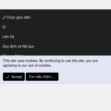
Chọn giao diện
Liên hệ
Quy định và Nội quy
Privacy Policy
This site uses cookies. By continuing to use this site, you are
agreeing to our use of cookies.
Trợ giúp
R
Accept
Tìm hiểu thêm.…
S
S