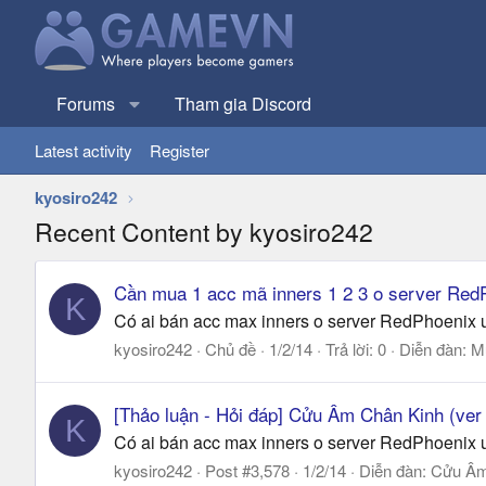
Forums
Tham gia Discord
Latest activity
Register
kyosiro242
Recent Content by kyosiro242
Cần mua 1 acc mã inners 1 2 3 o server Red
K
Có ai bán acc max inners o server RedPhoenix u
kyosiro242
Chủ đề
1/2/14
Trả lời: 0
Diễn đàn:
M
[Thảo luận - Hỏi đáp] Cửu Âm Chân Kinh (ve
K
Có ai bán acc max inners o server RedPhoenix u
kyosiro242
Post #3,578
1/2/14
Diễn đàn:
Cửu Âm