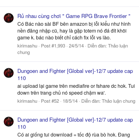
Rủ nhau cùng chơi " Game RPG Brave Frontier "
Có Bác nào sài BF bên amazon bị lỗi kiểu như hình
nền đăng nhập cũ, hay là gặp totem nó đá đít khõi
game k. bác nào biết chỉ cách fix lỗi vs lào.
kirimashu
Post #1,993
24/5/14
Diễn đàn:
Thảo luận
chung
Dungoen and Fighter [Global ver]-12/7 update cap
110
ai upload lại game trên mediafire or fshare dc hok. Tui
down trên trang chủ nó speed chậm wa'.
kirimashu
Post #52
18/5/14
Diễn đàn:
Thảo luận chung
Dungoen and Fighter [Global ver]-12/7 update cap
110
Có ai giống tui download = tốc độ rùa bò hok. Đang