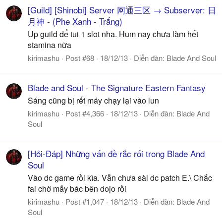
[Guild] [Shinobi] Server 网通三区 → Subserver: 日
月神 - (Phe Xanh - Trắng)
Up guild để tui 1 slot nha. Hum nay chưa làm hết
stamina nữa
kirimashu
Post #68
18/12/13
Diễn đàn:
Blade And Soul
Blade and Soul - The Signature Eastern Fantasy
Sáng cũng bị rết máy chạy lại vào lun
kirimashu
Post #4,366
18/12/13
Diễn đàn:
Blade And
Soul
[Hỏi-Đáp] Những vấn đề rắc rối trong Blade And
Soul
Vào dc game rồi kìa. Vẫn chưa sài dc patch E.\ Chắc
fai chờ mấy bác bên dojo rồi
kirimashu
Post #1,047
18/12/13
Diễn đàn:
Blade And
Soul