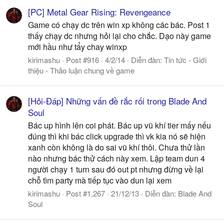
[PC] Metal Gear Rising: Revengeance
Game có chạy dc trên win xp không các bác. Post 1
thấy chạy dc nhưng hỏi lại cho chắc. Dạo này game
mới hầu như tẩy chay winxp
kirimashu
Post #916
4/2/14
Diễn đàn:
Tin tức - Giới
thiệu - Thảo luận chung về game
[Hỏi-Đáp] Những vấn đề rắc rối trong Blade And
Soul
Bác up hình lên coi phát. Bác up vũ khí tier mấy nếu
đúng thì khi bác click upgrade thì vk kia nó sẽ hiện
xanh còn không là do sai vũ khí thôi. Chưa thử lần
nào nhưng bác thử cách này xem. Lập team dun 4
người chạy 1 turn sau đó out pt nhưng đừng về lại
chỗ tìm party mà tiếp tục vào dun lại xem
kirimashu
Post #1,267
21/12/13
Diễn đàn:
Blade And
Soul