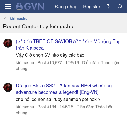
Đăng nhập
Register
kirimashu
Recent Content by kirimashu
(>* 0*)>TREE OF SAVIOR<(*^ *<) - Mở rộng Thị
trấn Klaipeda
Vậy Giờ chọn SV nào đây các bác
kirimashu
Post #10,577
12/5/16
Diễn đàn:
Thảo luận
chung
Dragon Blaze SS2 - A fantasy RPG where an
adventure becomes a legend! [Eng-VN]
cho hỏi có nên sài ruby summon pet hok ?
kirimashu
Post #184
14/5/15
Diễn đàn:
Thảo luận
chung