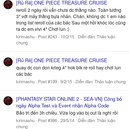
[Rủ Rê] ONE PIECE TREASURE CRUISE
reroll 2 ngày rồi vẫn chưa dc thằng nào. Toàn tướng
3* với mấy thằng bựa nhân. Chán, không dc 1 em nào
trong list reroll của các bác Sau một hồi khóc lóc cũng
ra dc em vivi 4* Chơi lun :)
kirimashu
Post #243
10/2/15
Diễn đàn:
Thảo luận
chung
[Rủ Rê] ONE PIECE TREASURE CRUISE
quay dc con don krieg 4* hok bik re roll hay chơi lun
các bác
kirimashu
Post #199
9/2/15
Diễn đàn:
Thảo luận chung
[PHANTASY STAR ONLINE 2 - SEA-VN] Công bố
ngày Alpha Test và Event nhận Alpha Code
Bảo trì đến 3h chiều. Vừa log vào bị out là nghi rồi
kirimashu
Post #386
29/5/14
Diễn đàn:
Thảo luận
chung