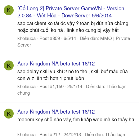
[Cổ Long 2] Private Server GameVN - Version
K
2.0.84 - Việt Hóa - DownServer 5/6/2014
sao cái client ko tải đc vậy ? toàn bị đứt nửa chừng
hoặc phút cuối ko hà . link nào cung bị vậy hết
kholauca
Post #859
6/5/14
Diễn đàn:
MMO | Private
Server
Aura Kingdom NA beta test 16/12
K
sao delay skill vũ khí 2 nó to thế , skill buf máu của
con wiz lên tới hơn 1 phút luôn
kholauca
Post #1,150
25/1/14
Diễn đàn:
Thảo luận
chung
Aura Kingdom NA beta test 16/12
K
redeem key chỗ nào vậy, tìm khắp web mà ko thấy ha
!
kholauca
Post #212
24/12/13
Diễn đàn:
Thảo luận