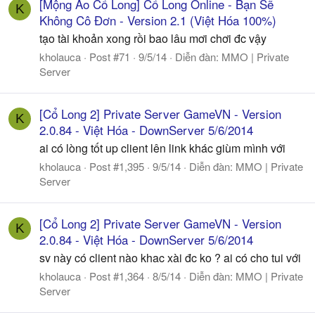
[Mộng Ảo Cổ Long] Cổ Long Online - Bạn Sẽ
K
Không Cô Đơn - Version 2.1 (Việt Hóa 100%)
tạo tài khoản xong rồi bao lâu mơi chơi đc vậy
kholauca
Post #71
9/5/14
Diễn đàn:
MMO | Private
Server
[Cổ Long 2] Private Server GameVN - Version
K
2.0.84 - Việt Hóa - DownServer 5/6/2014
ai có lòng tốt up client lên link khác giùm mình với
kholauca
Post #1,395
9/5/14
Diễn đàn:
MMO | Private
Server
[Cổ Long 2] Private Server GameVN - Version
K
2.0.84 - Việt Hóa - DownServer 5/6/2014
sv này có client nào khac xài đc ko ? ai có cho tui với
kholauca
Post #1,364
8/5/14
Diễn đàn:
MMO | Private
Server