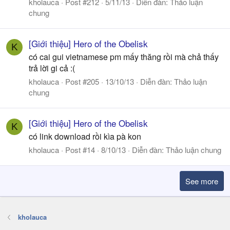
kholauca
Post #212
5/11/13
Diễn đàn:
Thảo luận
chung
[Giới thiệu] Hero of the Obelisk
K
có cai gui vietnamese pm mấy thăng rồi mà chả thấy
trả lời gi cả :(
kholauca
Post #205
13/10/13
Diễn đàn:
Thảo luận
chung
[Giới thiệu] Hero of the Obelisk
K
có link download rồi kìa pà kon
kholauca
Post #14
8/10/13
Diễn đàn:
Thảo luận chung
See more
kholauca