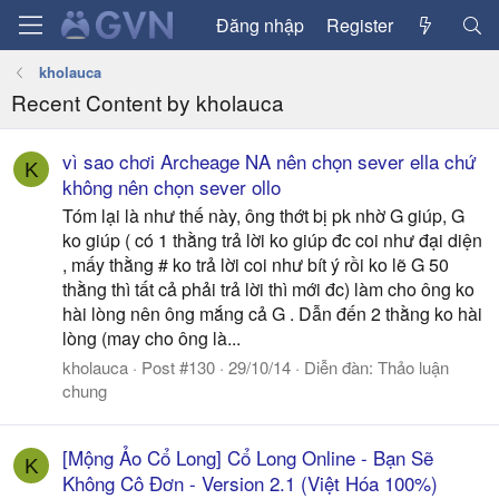
Đăng nhập
Register
kholauca
Recent Content by kholauca
vì sao chơi Archeage NA nên chọn sever ella chứ
K
không nên chọn sever ollo
Tóm lại là như thế này, ông thớt bị pk nhờ G giúp, G
ko giúp ( có 1 thằng trả lời ko giúp đc coi như đại diện
, mấy thằng # ko trả lời coi như bít ý rồi ko lẽ G 50
thằng thì tất cả phải trả lời thì mới đc) làm cho ông ko
hài lòng nên ông mắng cả G . Dẫn đến 2 thằng ko hài
lòng (may cho ông là...
kholauca
Post #130
29/10/14
Diễn đàn:
Thảo luận
chung
[Mộng Ảo Cổ Long] Cổ Long Online - Bạn Sẽ
K
Không Cô Đơn - Version 2.1 (Việt Hóa 100%)