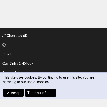
Chọn giao diện
Liên hệ
Quy định và Nội quy
Privacy Policy
This site uses cookies. By continuing to use this site, you are
agreeing to our use of cookies.
Trợ giúp
R
Accept
Tìm hiểu thêm.…
S
S