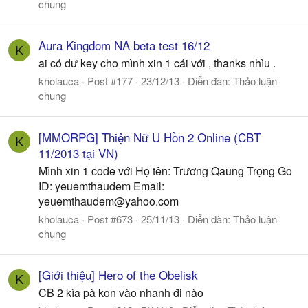
chung
Aura Kingdom NA beta test 16/12
K
ai có dư key cho mình xin 1 cái với , thanks nhìu .
kholauca
Post #177
23/12/13
Diễn đàn:
Thảo luận
chung
[MMORPG] Thiện Nữ U Hồn 2 Online (CBT
K
11/2013 tại VN)
Mình xin 1 code với Họ tên: Trương Qaung Trọng Go
ID: yeuemthaudem Email:
yeuemthaudem@yahoo.com
kholauca
Post #673
25/11/13
Diễn đàn:
Thảo luận
chung
[Giới thiệu] Hero of the Obelisk
K
CB 2 kìa pà kon vào nhanh đi nào