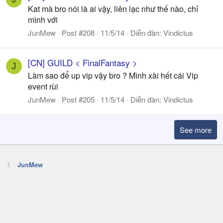
Kat mà bro nói là ai vậy, liên lạc như thế nào, chỉ
mình với
JunMew
Post #208
11/5/14
Diễn đàn:
Vindictus
[CN] GUILD < FinalFantasy >
J
Làm sao để up vip vậy bro ? Mình xài hết cái Vip
event rùi
JunMew
Post #205
11/5/14
Diễn đàn:
Vindictus
See more
JunMew