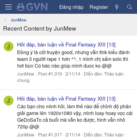
Đăng nhập
Register
JunMew
Recent Content by JunMew
Hỏi đáp, bàn luận về Final Fantasy XIII [13]
J
Đồng ý là cốt truyện good, nhưng vẫn thik kiểu đánh
team 3 người rape 1 hơn ^^, 1 mình chị sấm solo thì
hơi bùn Có bác nào giúp mình duoc ko @@
JunMew
Post #1,019
2/11/14
Diễn đàn:
Thảo luận
chung
Hỏi đáp, bàn luận về Final Fantasy XIII [13]
J
Các bạn cho mình hỏi, làm thế nào để chỉnh độ phân
giải game lên 1920x1080 vậy, mình loay hoay vọc cái
GeDoSaTo cả buổi mà vẫn ko được, hình vẫn nhỏ
720p @@
JunMew
Post #1,017
2/11/14
Diễn đàn:
Thảo luận