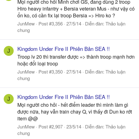
Mọi người cho hỏi Mình chơi GS, đang dùng 2 troop
Hiro heavy infantry + Bersia veteran Mus - như vậy có
ổn ko, có cần fix lại troop Bersia => Hiro ko ?
JunMew
Post #3,356
27/5/14
Diễn đàn:
Thảo luận
chung
Kingdom Under Fire II Phiên Bản SEA !!
J
Troop lv 20 thì transfer được => thành troop mạnh hơn
hoặc đổi loại troop
JunMew
Post #3,350
27/5/14
Diễn đàn:
Thảo luận
chung
Kingdom Under Fire II Phiên Bản SEA !!
J
Mọi người cho hỏi - hết điểm leader thì mình làm gì
được nữa, hay vẫn train chay Q, vì thấy đi Dun ko rớt
item @@
JunMew
Post #2,907
23/5/14
Diễn đàn:
Thảo luận
chung