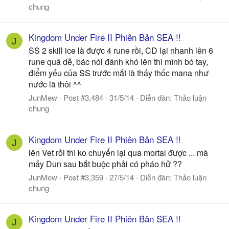
chung
Kingdom Under Fire II Phiên Bản SEA !!
J
SS 2 skill ice là được 4 rune rồi, CD lại nhanh lên 6
rune quá dễ, bác nói đánh khó lên thì mình bó tay,
điểm yếu của SS trước mắt là thấy thốc mana như
nước lã thôi ^^
JunMew
Post #3,484
31/5/14
Diễn đàn:
Thảo luận
chung
Kingdom Under Fire II Phiên Bản SEA !!
J
lên Vet rồi thì ko chuyển lại qua mortal được ... mà
mấy Dun sau bắt buộc phải có pháo hử ??
JunMew
Post #3,359
27/5/14
Diễn đàn:
Thảo luận
chung
Kingdom Under Fire II Phiên Bản SEA !!
J