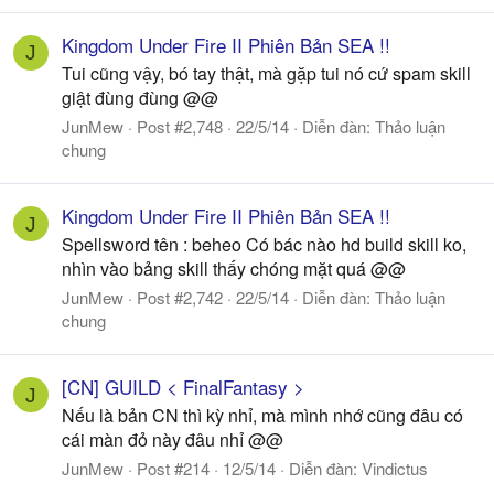
Kingdom Under Fire II Phiên Bản SEA !!
J
Tui cũng vậy, bó tay thật, mà gặp tui nó cứ spam skill
giật đùng đùng @@
JunMew
Post #2,748
22/5/14
Diễn đàn:
Thảo luận
chung
Kingdom Under Fire II Phiên Bản SEA !!
J
Spellsword tên : beheo Có bác nào hd build skill ko,
nhìn vào bảng skill thấy chóng mặt quá @@
JunMew
Post #2,742
22/5/14
Diễn đàn:
Thảo luận
chung
[CN] GUILD < FinalFantasy >
J
Nếu là bản CN thì kỳ nhỉ, mà mình nhớ cũng đâu có
cái màn đỏ này đâu nhỉ @@
JunMew
Post #214
12/5/14
Diễn đàn:
Vindictus