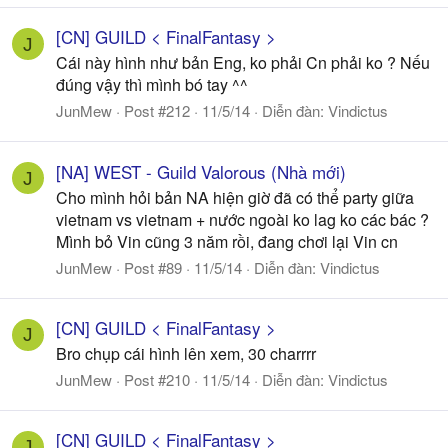
[CN] GUILD < FinalFantasy >
J
Cái này hình như bản Eng, ko phải Cn phải ko ? Nếu
đúng vậy thì mình bó tay ^^
JunMew
Post #212
11/5/14
Diễn đàn:
Vindictus
[NA] WEST - Guild Valorous (Nhà mới)
J
Cho mình hỏi bản NA hiện giờ đã có thể party giữa
vietnam vs vietnam + nước ngoài ko lag ko các bác ?
Mình bỏ Vin cũng 3 năm rồi, đang chơi lại Vin cn
JunMew
Post #89
11/5/14
Diễn đàn:
Vindictus
[CN] GUILD < FinalFantasy >
J
Bro chụp cái hình lên xem, 30 charrrr
JunMew
Post #210
11/5/14
Diễn đàn:
Vindictus
[CN] GUILD < FinalFantasy >
J