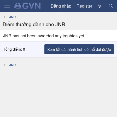
Đăng nhập
Register
JNR
Điểm thưởng dành cho JNR
JNR has not been awarded any trophies yet.
Tổng điểm: 0
Xem tất cả thành tích có thể đạt được
JNR