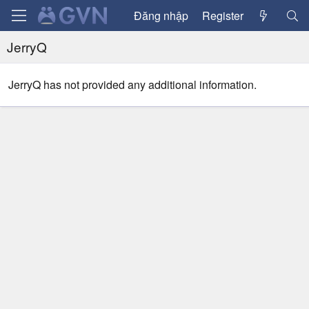
Đăng nhập
Register
JerryQ
JerryQ has not provided any additional information.