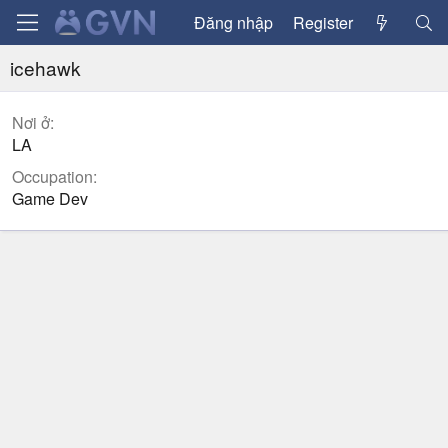
Đăng nhập
Register
icehawk
Nơi ở
LA
Occupation
Game Dev