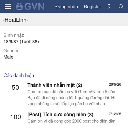
Đăng nhập
Register
-HoaiLinh-
Sinh nhật
18/9/87 (Tuổi: 38)
Gender
Male
Các danh hiệu
Thành viên nhẵn mặt (2)
26/5/26
50
Cám ơn bạn đã gắn bó với GameVN tròn 5 năm.
Bạn đã đi cùng chúng tôi 1 quãng đường dài. Hi
vọng chúng ta sẽ tiếp tục gắn bó với nhau
[Post] Tích cực cống hiến (3)
17/12/25
100
Cám ơn vì đã đóng góp 2000 post cho diễn đàn