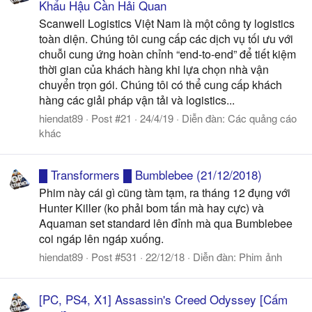
Khẩu Hậu Cần Hải Quan
Scanwell Logistics Việt Nam là một công ty logistics
toàn diện. Chúng tôi cung cấp các dịch vụ tối ưu với
chuỗi cung ứng hoàn chỉnh “end-to-end” để tiết kiệm
thời gian của khách hàng khi lựa chọn nhà vận
chuyển trọn gói. Chúng tôi có thể cung cấp khách
hàng các giải pháp vận tải và logistics...
hiendat89
Post #21
24/4/19
Diễn đàn:
Các quảng cáo
khác
█ Transformers █ Bumblebee (21/12/2018)
Phim này cái gì cũng tàm tạm, ra tháng 12 đụng với
Hunter Killer (ko phải bom tấn mà hay cực) và
Aquaman set standard lên đỉnh mà qua Bumblebee
coi ngáp lên ngáp xuống.
hiendat89
Post #531
22/12/18
Diễn đàn:
Phim ảnh
[PC, PS4, X1] Assassin's Creed Odyssey [Cấm