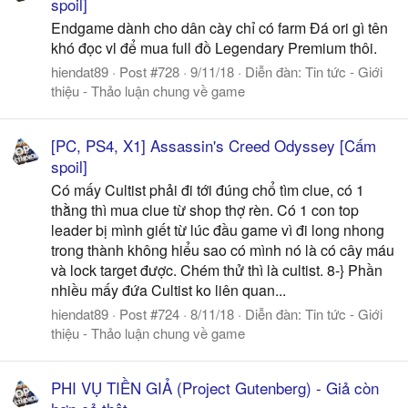
spoil]
Endgame dành cho dân cày chỉ có farm Đá ori gì tên
khó đọc vl để mua full đồ Legendary Premium thôi.
hiendat89
Post #728
9/11/18
Diễn đàn:
Tin tức - Giới
thiệu - Thảo luận chung về game
[PC, PS4, X1] Assassin's Creed Odyssey [Cấm
spoil]
Có mấy Cultist phải đi tới đúng chổ tìm clue, có 1
thằng thì mua clue từ shop thợ rèn. Có 1 con top
leader bị mình giết từ lúc đầu game vì đi long nhong
trong thành không hiểu sao có mình nó là có cây máu
và lock target được. Chém thử thì là cultist. 8-} Phần
nhiều mấy đứa Cultist ko liên quan...
hiendat89
Post #724
8/11/18
Diễn đàn:
Tin tức - Giới
thiệu - Thảo luận chung về game
PHI VỤ TIỀN GIẢ (Project Gutenberg) - Giả còn