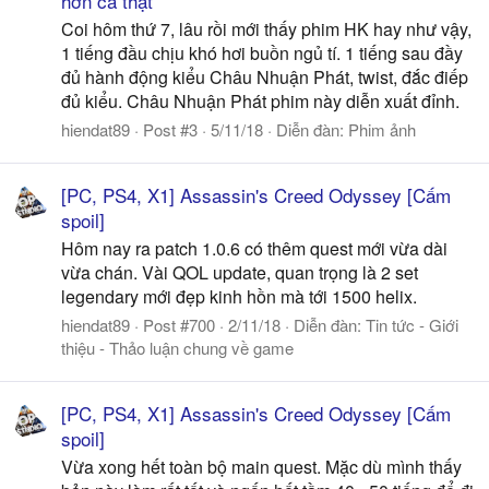
hơn cả thật
Coi hôm thứ 7, lâu rồi mới thấy phim HK hay như vậy,
1 tiếng đầu chịu khó hơi buồn ngủ tí. 1 tiếng sau đầy
đủ hành động kiểu Châu Nhuận Phát, twist, đắc điếp
đủ kiểu. Châu Nhuận Phát phim này diễn xuất đỉnh.
hiendat89
Post #3
5/11/18
Diễn đàn:
Phim ảnh
[PC, PS4, X1] Assassin's Creed Odyssey [Cấm
spoil]
Hôm nay ra patch 1.0.6 có thêm quest mới vừa dài
vừa chán. Vài QOL update, quan trọng là 2 set
legendary mới đẹp kinh hồn mà tới 1500 helix.
hiendat89
Post #700
2/11/18
Diễn đàn:
Tin tức - Giới
thiệu - Thảo luận chung về game
[PC, PS4, X1] Assassin's Creed Odyssey [Cấm
spoil]
Vừa xong hết toàn bộ main quest. Mặc dù mình thấy