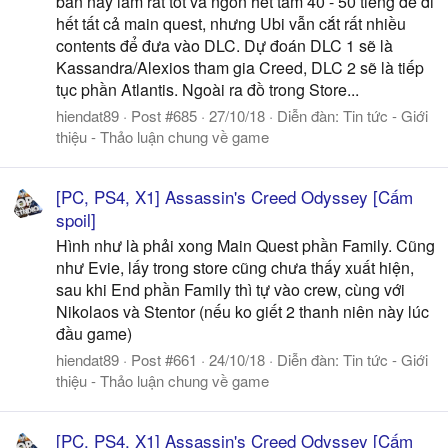
bản này làm rất tốt và ngốn hết tầm 40 - 50 tiếng để đi
hết tất cả main quest, nhưng Ubi vẫn cắt rất nhiều
contents để đưa vào DLC. Dự đoán DLC 1 sẽ là
Kassandra/Alexios tham gia Creed, DLC 2 sẽ là tiếp
tục phần Atlantis. Ngoài ra đồ trong Store...
hiendat89
Post #685
27/10/18
Diễn đàn:
Tin tức - Giới
thiệu - Thảo luận chung về game
[PC, PS4, X1] Assassin's Creed Odyssey [Cấm
spoil]
Hình như là phải xong Main Quest phần Family. Cũng
như Evie, lấy trong store cũng chưa thấy xuất hiện,
sau khi End phần Family thì tự vào crew, cùng với
Nikolaos và Stentor (nếu ko giết 2 thanh niên này lúc
đầu game)
hiendat89
Post #661
24/10/18
Diễn đàn:
Tin tức - Giới
thiệu - Thảo luận chung về game
[PC, PS4, X1] Assassin's Creed Odyssey [Cấm