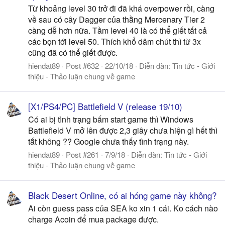
Từ khoảng level 30 trở đi đã khá overpower rồi, càng
về sau có cây Dagger của thằng Mercenary Tier 2
càng dễ hơn nữa. Tầm level 40 là có thể giết tất cả
các bọn tới level 50. Thích khổ dâm chút thì từ 3x
cũng đã có thể giết được.
hiendat89
Post #632
22/10/18
Diễn đàn:
Tin tức - Giới
thiệu - Thảo luận chung về game
[X1/PS4/PC] Battlefield V (release 19/10)
Có ai bị tình trạng bấm start game thì Windows
Battlefield V mở lên được 2,3 giây chưa hiện gì hết thì
tắt không ?? Google chưa thấy tình trạng này.
hiendat89
Post #261
7/9/18
Diễn đàn:
Tin tức - Giới
thiệu - Thảo luận chung về game
Black Desert Online, có ai hóng game này không?
Ai còn guess pass của SEA ko xin 1 cái. Ko cách nào
charge Acoin để mua package được.