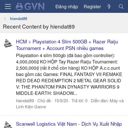
Đăng nhập
Register
hiendat89
Recent Content by hiendat89
HCM > Playstation 4 Slim 500GB + Razer Raiju
Tournament + Account PSN nhiều games
Playstation 4 slim 500gb (đã bao gồm controller):
4,000,000₫ KO HỘP Tay Razer Raiju Tournament:
2,500,000₫ (rất ít chổ còn hàng) KO HỘP A.c.c.ount
bao gồm các Games: FINAL FANTASY VII REMAKE
RED DEAD REDEMPTION 2 METAL GEAR SOLID
V: THE PHANTOM PAIN DYNASTY WARRIORS 9
MIDDLE-EARTH: SHADOW...
hiendat89
Chủ đề
15/9/20
Trả lời: 0
Diễn đàn:
Máy và
Linh Kiện Game
Scanwell Logistics Việt Nam - Dịch Vụ Xuất Nhập