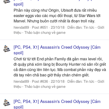
spoil]
Phần này cũng như Origin, Ubisoft đưa rất nhiều
easter eggs vào các mục đối thoại, từ Star Wars tới
Marvel. Nhưng buồn cười nhất là đoạn troll này.
hiendat89
Post #651
23/10/18
Diễn đàn:
Tin tức - Giới
thiệu - Thảo luận chung về game
[PC, PS4, X1] Assassin's Creed Odyssey [Cấm
spoil]
Chơi từ từ tới End phần Family đã gần max level rồi,
đi quậy phá xóm làng bị Bounty Hunter nó săn rồi giết
cả đám cũng lên liên tục. Mà combat phần này đẹp và
đã tay nên chả bao giờ thấy chán chém giết.
hiendat89
Post #636
22/10/18
Diễn đàn:
Tin tức - Giới
thiệu - Thảo luận chung về game
[PC, PS4, X1] Assassin's Creed Odyssey [Cấm
spoil]