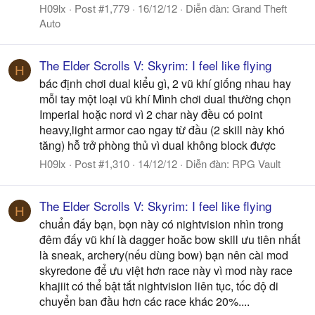
H09lx
Post #1,779
16/12/12
Diễn đàn:
Grand Theft
Auto
The Elder Scrolls V: Skyrim: I feel like flying
H
bác định chơi dual kiểu gì, 2 vũ khí giống nhau hay
mỗi tay một loại vũ khí Mình chơi dual thường chọn
Imperial hoặc nord vì 2 char này đều có point
heavy,light armor cao ngay từ đầu (2 skill này khó
tăng) hỗ trở phòng thủ vì dual không block được
H09lx
Post #1,310
14/12/12
Diễn đàn:
RPG Vault
The Elder Scrolls V: Skyrim: I feel like flying
H
chuẩn đấy bạn, bọn này có nightvision nhìn trong
đêm đấy vũ khí là dagger hoăc bow skill ưu tiên nhất
là sneak, archery(nếu dùng bow) bạn nên cài mod
skyredone để ưu việt hơn race này vì mod này race
khajiit có thể bật tắt nightvision liên tục, tốc độ di
chuyển ban đầu hơn các race khác 20%....