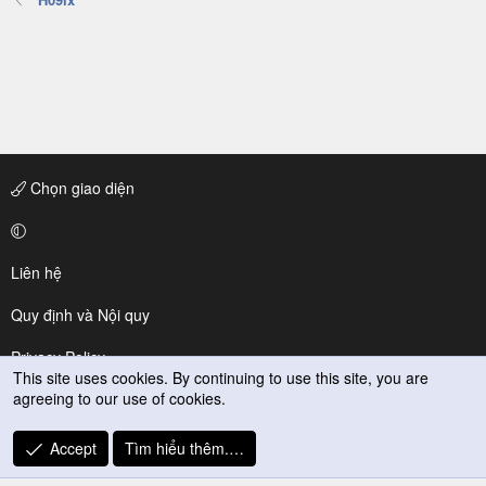
Chọn giao diện
Liên hệ
Quy định và Nội quy
Privacy Policy
This site uses cookies. By continuing to use this site, you are
agreeing to our use of cookies.
Trợ giúp
R
Accept
Tìm hiểu thêm.…
S