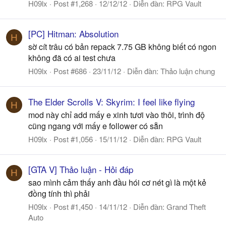
H09lx
Post #1,268
12/12/12
Diễn đàn:
RPG Vault
[PC] Hitman: Absolution
H
sờ cít trâu có bản repack 7.75 GB không biết có ngon
không đã có ai test chưa
H09lx
Post #686
23/11/12
Diễn đàn:
Thảo luận chung
The Elder Scrolls V: Skyrim: I feel like flying
H
mod này chỉ add mấy e xinh tươi vào thôi, trình độ
cũng ngang với mấy e follower có sẵn
H09lx
Post #1,056
15/11/12
Diễn đàn:
RPG Vault
[GTA V] Thảo luận - Hỏi đáp
H
sao mình cảm thấy anh đầu hói cơ nét gì là một kẻ
đồng tính thì phải
H09lx
Post #1,450
14/11/12
Diễn đàn:
Grand Theft
Auto