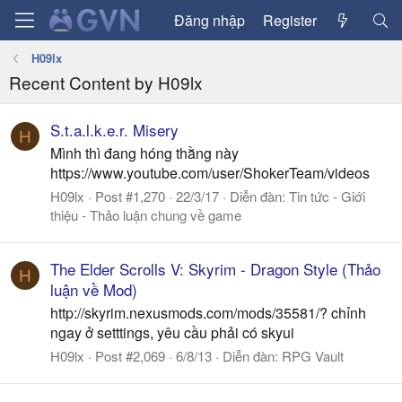
Đăng nhập
Register
H09lx
Recent Content by H09lx
S.t.a.l.k.e.r. Misery
H
Mình thì đang hóng thằng này
https://www.youtube.com/user/ShokerTeam/videos
H09lx
Post #1,270
22/3/17
Diễn đàn:
Tin tức - Giới
thiệu - Thảo luận chung về game
The Elder Scrolls V: Skyrim - Dragon Style (Thảo
H
luận về Mod)
http://skyrim.nexusmods.com/mods/35581/? chỉnh
ngay ở setttings, yêu cầu phải có skyui
H09lx
Post #2,069
6/8/13
Diễn đàn:
RPG Vault