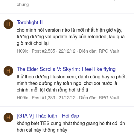
chung
Torchlight II
H
cho mình hỏi version nào là mới nhất hiện giờ vậy,
tương đương với update mấy của reloaded, lâu quá
giờ mới chơi lại
H09lx
Post #2,535
22/12/12
Diễn đàn:
RPG Vault
The Elder Scrolls V: Skyrim: I feel like flying
H
thử theo đường Illusion xem, đánh cũng hay ra phết,
mình theo đường này toàn ngồi chơi xơi nước là
chính, mỗi tội đánh rồng hơi khổ tí
H09lx
Post #1,383
21/12/12
Diễn đàn:
RPG Vault
[GTA V] Thảo luận - Hỏi đáp
H
không biết TES cũng nhất thống giang hồ thì có lớn
hơn cái này không nhẩy