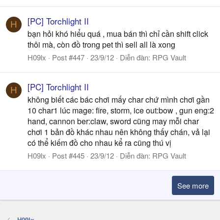
[PC] Torchlight II
H
bạn hỏi khó hiểu quá , mua bán thì chỉ cần shift click
thôi mà, còn đồ trong pet thì sell all là xong
H09lx
Post #447
23/9/12
Diễn đàn:
RPG Vault
[PC] Torchlight II
H
không biết các bác chơi mấy char chứ mình chơi gần
10 char1 lúc mage: fire, storm, ice out:bow , gun eng:2
hand, cannon ber:claw, sword cũng may mỗi char
chơi 1 bản đồ khác nhau nên không thấy chán, vả lại
có thể kiếm đồ cho nhau kể ra cũng thú vị
H09lx
Post #445
23/9/12
Diễn đàn:
RPG Vault
See more
H09lx