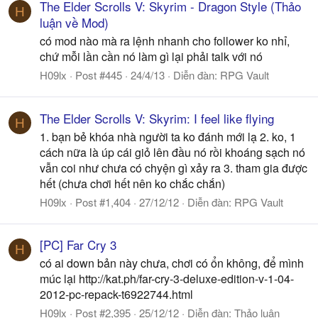
The Elder Scrolls V: Skyrim - Dragon Style (Thảo
H
luận về Mod)
có mod nào mà ra lệnh nhanh cho follower ko nhỉ,
chứ mỗi lần cần nó làm gì lại phải talk với nó
H09lx
Post #445
24/4/13
Diễn đàn:
RPG Vault
The Elder Scrolls V: Skyrim: I feel like flying
H
1. bạn bẻ khóa nhà người ta ko đánh mới lạ 2. ko, 1
cách nữa là úp cái giỏ lên đầu nó rồi khoáng sạch nó
vẫn coi như chưa có chyện gì xảy ra 3. tham gia được
hết (chưa chơi hết nên ko chắc chắn)
H09lx
Post #1,404
27/12/12
Diễn đàn:
RPG Vault
[PC] Far Cry 3
H
có ai down bản này chưa, chơi có ổn không, để mình
múc lại http://kat.ph/far-cry-3-deluxe-edition-v-1-04-
2012-pc-repack-t6922744.html
H09lx
Post #2,395
25/12/12
Diễn đàn:
Thảo luận