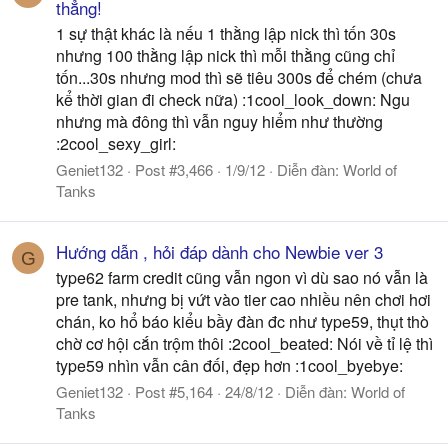
thẳng!
1 sự thật khác là nếu 1 thằng lập nick thì tốn 30s
nhưng 100 thằng lập nick thì mỗi thằng cũng chỉ
tốn...30s nhưng mod thì sẽ tiêu 300s để chém (chưa
kể thời gian đi check nữa) :1cool_look_down: Ngu
nhưng mà đông thì vẫn nguy hiểm như thường
:2cool_sexy_girl:
Geniet132
Post #3,466
1/9/12
Diễn đàn:
World of
Tanks
Hướng dẫn , hỏi đáp dành cho Newbie ver 3
G
type62 farm credit cũng vẫn ngon vì dù sao nó vẫn là
pre tank, nhưng bị vứt vào tier cao nhiều nên chơi hơi
chán, ko hổ báo kiểu bầy đàn đc như type59, thụt thò
chờ cơ hội cắn trộm thôi :2cool_beated: Nói về tỉ lệ thì
type59 nhìn vẫn cân đối, đẹp hơn :1cool_byebye:
Geniet132
Post #5,164
24/8/12
Diễn đàn:
World of
Tanks