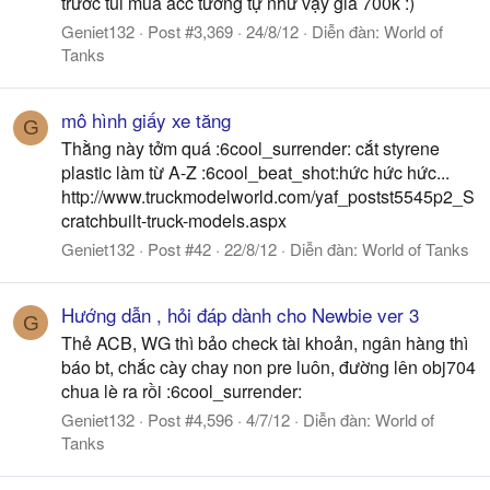
trước tui mua acc tương tự như vậy giá 700k :)
Geniet132
Post #3,369
24/8/12
Diễn đàn:
World of
Tanks
mô hình giấy xe tăng
G
Thằng này tởm quá :6cool_surrender: cắt styrene
plastic làm từ A-Z :6cool_beat_shot:hức hức hức...
http://www.truckmodelworld.com/yaf_postst5545p2_S
cratchbuilt-truck-models.aspx
Geniet132
Post #42
22/8/12
Diễn đàn:
World of Tanks
Hướng dẫn , hỏi đáp dành cho Newbie ver 3
G
Thẻ ACB, WG thì bảo check tài khoản, ngân hàng thì
báo bt, chắc cày chay non pre luôn, đường lên obj704
chua lè ra rồi :6cool_surrender:
Geniet132
Post #4,596
4/7/12
Diễn đàn:
World of
Tanks