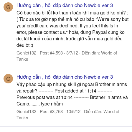
Hướng dẫn , hỏi đáp dành cho Newbie ver 3
G
Có bác nào bị lỗi ko thanh toán khi mua gold ko nhỉ? :
( Từ qua tới giờ nạp thẻ mà nó cứ báo "We're sorry but
your credit card was declined. If you feel this is in
error, please contact us." hoài, dùng Paypal cũng ko
đc, tài khoản của mình, trước giờ vẫn mua gold đều
đều bt :(
Geniet132
Post #4,593
3/7/12
Diễn đàn:
World of
Tanks
Hướng dẫn , hỏi đáp dành cho Newbie ver 3
G
Vậy pháo cậu up những skill gì ngoài Brother in arms
và repair? ---------- Post added at 11:14 ----------
Previous post was at 10:44 ---------- Brother in arms và
Camo......... type nhầm
Geniet132
Post #3,753
10/5/12
Diễn đàn:
World of
Tanks