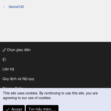
Geniet132
Chọn giao diện
Liên hệ
Quy định và Nội quy
Privacy Policy
This site uses cookies. By continuing to use this site, you are
agreeing to our use of cookies.
Trợ giúp
R
Accept
Tìm hiểu thêm.…