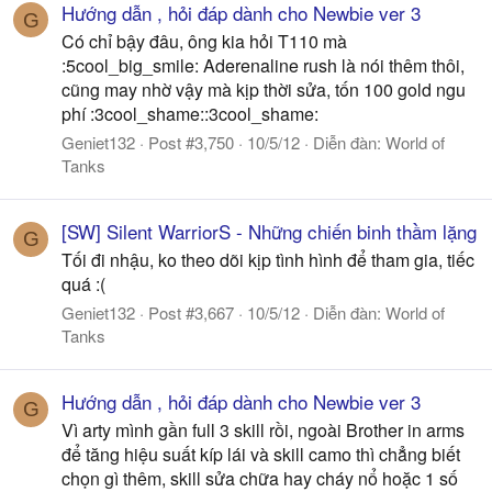
Hướng dẫn , hỏi đáp dành cho Newbie ver 3
G
Có chỉ bậy đâu, ông kia hỏi T110 mà
:5cool_big_smile: Aderenaline rush là nói thêm thôi,
cũng may nhờ vậy mà kịp thời sửa, tốn 100 gold ngu
phí :3cool_shame::3cool_shame:
Geniet132
Post #3,750
10/5/12
Diễn đàn:
World of
Tanks
[SW] Silent WarriorS - Những chiến binh thầm lặng
G
Tối đi nhậu, ko theo dõi kịp tình hình để tham gia, tiếc
quá :(
Geniet132
Post #3,667
10/5/12
Diễn đàn:
World of
Tanks
Hướng dẫn , hỏi đáp dành cho Newbie ver 3
G
Vì arty mình gần full 3 skill rồi, ngoài Brother in arms
để tăng hiệu suất kíp lái và skill camo thì chẳng biết
chọn gì thêm, skill sửa chữa hay cháy nổ hoặc 1 số