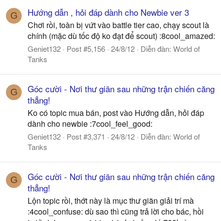
Hướng dẫn , hỏi đáp dành cho Newbie ver 3
G
Chơi rồi, toàn bị vứt vào battle tier cao, chạy scout là
chính (mặc dù tốc độ ko đạt để scout) :8cool_amazed:
Geniet132
Post #5,156
24/8/12
Diễn đàn:
World of
Tanks
Góc cười - Nơi thư giãn sau những trận chiến căng
G
thẳng!
Ko có topic mua bán, post vào Hướng dẫn, hỏi đáp
dành cho newbie :7cool_feel_good:
Geniet132
Post #3,371
24/8/12
Diễn đàn:
World of
Tanks
Góc cười - Nơi thư giãn sau những trận chiến căng
G
thẳng!
Lộn topic rồi, thớt này là mục thư giãn giải trí mà
:4cool_confuse: dù sao thì cũng trả lời cho bác, hồi