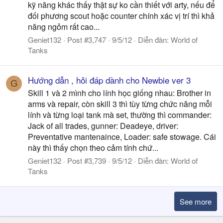
kỹ năng khác thấy thật sự ko cần thiết với arty, nếu để
đối phương scout hoặc counter chính xác vị trí thì khả
năng ngỏm rất cao...
Geniet132
Post #3,747
9/5/12
Diễn đàn:
World of
Tanks
Hướng dẫn , hỏi đáp dành cho Newbie ver 3
G
Skill 1 và 2 mình cho lính học giống nhau: Brother in
arms và repair, còn skill 3 thì tùy từng chức năng mỗi
lính và từng loại tank mà set, thường thì commander:
Jack of all trades, gunner: Deadeye, driver:
Preventative mantenaince, Loader: safe stowage. Cái
này thì thấy chọn theo cảm tính chứ...
Geniet132
Post #3,739
9/5/12
Diễn đàn:
World of
Tanks
See more