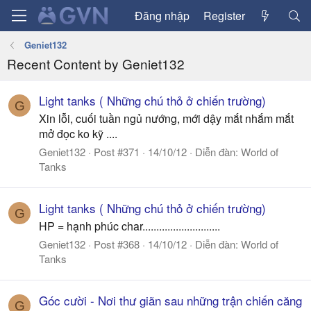
Đăng nhập
Register
Geniet132
Recent Content by Geniet132
Light tanks ( Những chú thỏ ở chiến trường)
G
Xin lỗi, cuối tuần ngủ nướng, mới dậy mắt nhắm mắt
mở đọc ko kỹ ....
Geniet132
Post #371
14/10/12
Diễn đàn:
World of
Tanks
Light tanks ( Những chú thỏ ở chiến trường)
G
HP = hạnh phúc char............................
Geniet132
Post #368
14/10/12
Diễn đàn:
World of
Tanks
Góc cười - Nơi thư giãn sau những trận chiến căng
G