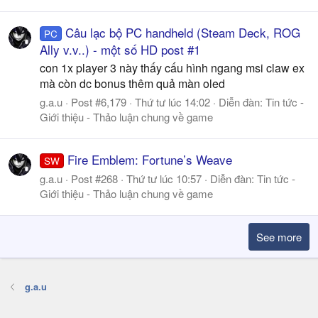
Câu lạc bộ PC handheld (Steam Deck, ROG
PC
Ally v.v..) - một số HD post #1
con 1x player 3 này thấy cấu hình ngang msi claw ex
mà còn dc bonus thêm quả màn oled
g.a.u
Post #6,179
Thứ tư lúc 14:02
Diễn đàn:
Tin tức -
Giới thiệu - Thảo luận chung về game
Fire Emblem: Fortune’s Weave
SW
g.a.u
Post #268
Thứ tư lúc 10:57
Diễn đàn:
Tin tức -
Giới thiệu - Thảo luận chung về game
See more
g.a.u