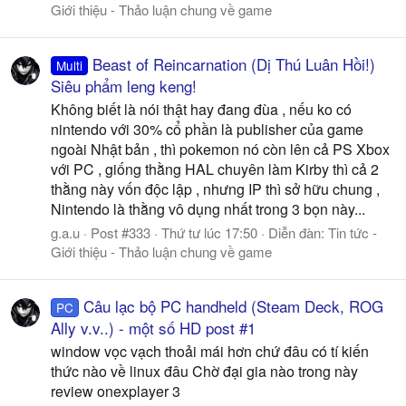
Giới thiệu - Thảo luận chung về game
Beast of Reincarnation (Dị Thú Luân Hồi!)
Multi
Siêu phẩm leng keng!
Không biết là nói thật hay đang đùa , nếu ko có
nintendo với 30% cổ phần là publisher của game
ngoài Nhật bản , thì pokemon nó còn lên cả PS Xbox
với PC , giống thằng HAL chuyên làm Kirby thì cả 2
thằng này vốn độc lập , nhưng IP thì sở hữu chung ,
Nintendo là thằng vô dụng nhất trong 3 bọn này...
g.a.u
Post #333
Thứ tư lúc 17:50
Diễn đàn:
Tin tức -
Giới thiệu - Thảo luận chung về game
Câu lạc bộ PC handheld (Steam Deck, ROG
PC
Ally v.v..) - một số HD post #1
window vọc vạch thoải mái hơn chứ đâu có tí kiến
thức nào về linux đâu Chờ đại gia nào trong này
review onexplayer 3