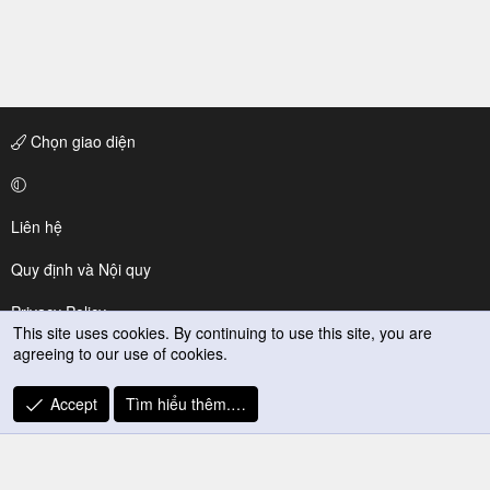
Chọn giao diện
Liên hệ
Quy định và Nội quy
Privacy Policy
This site uses cookies. By continuing to use this site, you are
agreeing to our use of cookies.
Trợ giúp
R
Accept
Tìm hiểu thêm.…
S
S