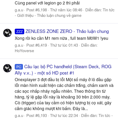
Cùng panel với legion go 2 thì phải
g.a.u
Post #6,198
Thứ năm lúc 08:46
Diễn đàn:
Tin tức
- Giới thiệu - Thảo luận chung về game
ZENLESS ZONE ZERO - Thảo luận chung
ZZZ
Xong rồi ko cần M1 rem nữa , full team M0W1 !yeu
g.a.u
Post #6,419
Thứ tư lúc 01:43
Diễn đàn:
HoYoverse
Câu lạc bộ PC handheld (Steam Deck, ROG
PC
Ally v.v..) - một số HD post #1
Onexplayer 3 đợt đầu bị lỗi Một số máy ở lô đầu gặp
lỗi màn hình xuất hiện các chấm trắng, chấm xanh và
các sọc nhấp nháy ngẫu nhiên. Theo thông tin từ
hãng, tỷ lệ gặp lỗi này là khoảng 30 trên 2.000 máy.
Cò (trigger) của tay cầm có hiện tượng bị cọ xát, gây
cảm giác không mượt khi bấm. Đây là...
g.a.u
Post #6,193
Thứ tư lúc 22:34
Diễn đàn:
Tin tức -