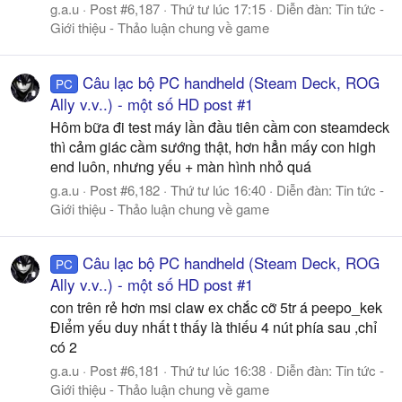
g.a.u
Post #6,187
Thứ tư lúc 17:15
Diễn đàn:
Tin tức -
Giới thiệu - Thảo luận chung về game
Câu lạc bộ PC handheld (Steam Deck, ROG
PC
Ally v.v..) - một số HD post #1
Hôm bữa đi test máy lần đầu tiên cầm con steamdeck
thì cảm giác cầm sướng thật, hơn hẳn mấy con high
end luôn, nhưng yếu + màn hình nhỏ quá
g.a.u
Post #6,182
Thứ tư lúc 16:40
Diễn đàn:
Tin tức -
Giới thiệu - Thảo luận chung về game
Câu lạc bộ PC handheld (Steam Deck, ROG
PC
Ally v.v..) - một số HD post #1
con trên rẻ hơn msi claw ex chắc cỡ 5tr á peepo_kek
Điểm yếu duy nhất t thấy là thiếu 4 nút phía sau ,chỉ
có 2
g.a.u
Post #6,181
Thứ tư lúc 16:38
Diễn đàn:
Tin tức -
Giới thiệu - Thảo luận chung về game