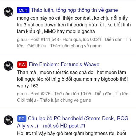
Thảo luận, tổng hợp thông tin về game
Multi
mong con này nó cải thiện combat , ko chịu nổi mấy
trò 3 nút cooldown trên thị trường nữa rồi , ko biết tính
làm kiểu gì , MMO hay mobile gacha
g.a.u
Post #141,548
Hôm qua, lúc 00:24
Diễn đàn:
Tin
tức - Giới thiệu - Thảo luận chung về game
Fire Emblem: Fortune’s Weave
SW
Thần mà , muốn tuổi tác sao chả dc , hết muốn làm
loli ngực lép rồi thì giờ đổi qua mommy bigboob thôi
worry-163
g.a.u
Post #275
Thứ năm lúc 10:05
Diễn đàn:
Tin tức -
Giới thiệu - Thảo luận chung về game
Câu lạc bộ PC handheld (Steam Deck, ROG
PC
Ally v.v..) - một số HD post #1
Hồi trc thì vậy bây giờ biết giảm brightness rồi, buổi