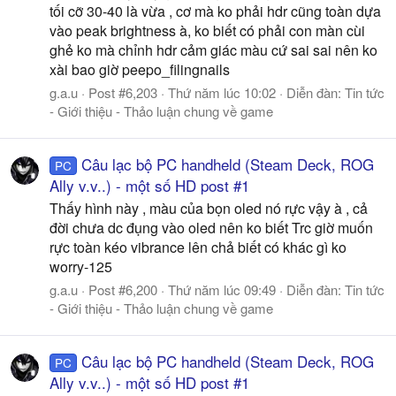
tối cỡ 30-40 là vừa , cơ mà ko phải hdr cũng toàn dựa
vào peak brightness à, ko biết có phải con màn cùi
ghẻ ko mà chỉnh hdr cảm giác màu cứ sai sai nên ko
xài bao giờ peepo_filingnails
g.a.u
Post #6,203
Thứ năm lúc 10:02
Diễn đàn:
Tin tức
- Giới thiệu - Thảo luận chung về game
Câu lạc bộ PC handheld (Steam Deck, ROG
PC
Ally v.v..) - một số HD post #1
Thấy hình này , màu của bọn oled nó rực vậy à , cả
đời chưa dc đụng vào oled nên ko biết Trc giờ muốn
rực toàn kéo vibrance lên chả biết có khác gì ko
worry-125
g.a.u
Post #6,200
Thứ năm lúc 09:49
Diễn đàn:
Tin tức
- Giới thiệu - Thảo luận chung về game
Câu lạc bộ PC handheld (Steam Deck, ROG
PC
Ally v.v..) - một số HD post #1