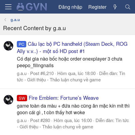
Đăng nhập
Register
g.a.u
Recent Content by g.a.u
Câu lạc bộ PC handheld (Steam Deck, ROG
PC
Ally v.v..) - một số HD post #1
Có đại gia nào bốc hoặc order onexplayer 3 chưa
peepo_filingnails
g.a.u
Post #6,210
Hôm qua, lúc 18:00
Diễn đàn:
Tin
tức - Giới thiệu - Thảo luận chung về game
Fire Emblem: Fortune’s Weave
SW
game toàn da màu + đứa nào cũng ăn mặc kín mít thì
goon cái gì , t còn thấy hơi woke
g.a.u
Post #280
Hôm qua, lúc 16:00
Diễn đàn:
Tin tức
- Giới thiệu - Thảo luận chung về game