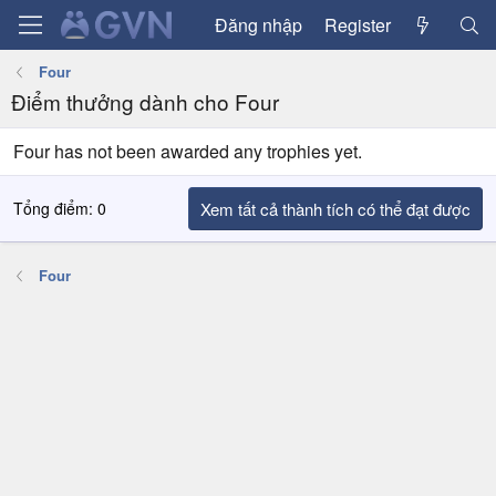
Đăng nhập
Register
Four
Điểm thưởng dành cho Four
Four has not been awarded any trophies yet.
Tổng điểm: 0
Xem tất cả thành tích có thể đạt được
Four