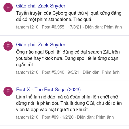
Giáo phái Zack Snyder
F
Tuyến truyện của Cyborg quá thú vị, quá xứng đáng
để có một phim standalone. Tiếc quá.
fantom1210
Post #6,955
17/3/21
Diễn đàn:
Phim ảnh
Giáo phái Zack Snyder
F
Ông nào ngại Spoil thì đừng có dại search ZJL trên
youtube hay tiktok nữa. Đang spoil tè le từng đoạn
ngắn rồi.
fantom1210
Post #5,340
9/3/21
Diễn đàn:
Phim ảnh
Fast X - The Fast Saga (2023)
F
Làm thế fan nó đào mả cả đoàn phim lên chửi chứ
đừng nói là phản đối. Thà là dùng CGI, chứ đổi diễn
viên là đạp vào mặt người đã khuất.
fantom1210
Post #89
1/2/20
Diễn đàn:
Phim ảnh