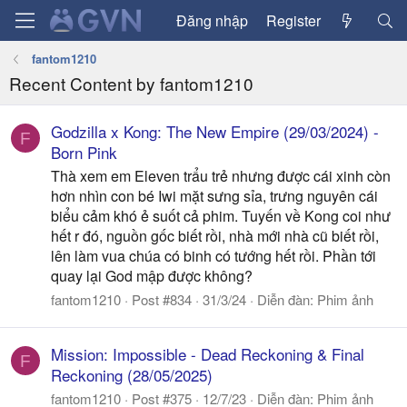
Đăng nhập
Register
fantom1210
Recent Content by fantom1210
Godzilla x Kong: The New Empire (29/03/2024) -
F
Born Pink
Thà xem em Eleven trẩu trẻ nhưng được cái xinh còn
hơn nhìn con bé Iwi mặt sưng sỉa, trưng nguyên cái
biểu cảm khó ẻ suốt cả phim. Tuyến về Kong coi như
hết r đó, nguồn gốc biết rồi, nhà mới nhà cũ biết rồi,
lên làm vua chúa có binh có tướng hết rồi. Phần tới
quay lại God mập được không?
fantom1210
Post #834
31/3/24
Diễn đàn:
Phim ảnh
Mission: Impossible - Dead Reckoning & Final
F
Reckoning (28/05/2025)
fantom1210
Post #375
12/7/23
Diễn đàn:
Phim ảnh