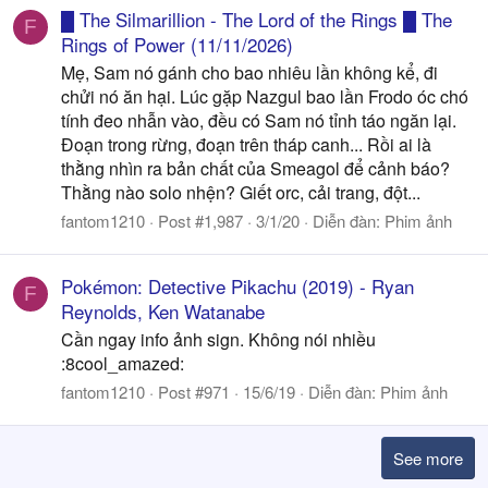
█ The Silmarillion - The Lord of the Rings █ The
F
Rings of Power (11/11/2026)
Mẹ, Sam nó gánh cho bao nhiêu lần không kể, đi
chửi nó ăn hại. Lúc gặp Nazgul bao lần Frodo óc chó
tính đeo nhẫn vào, đều có Sam nó tỉnh táo ngăn lại.
Đoạn trong rừng, đoạn trên tháp canh... Rồi ai là
thằng nhìn ra bản chất của Smeagol để cảnh báo?
Thằng nào solo nhện? Giết orc, cải trang, đột...
fantom1210
Post #1,987
3/1/20
Diễn đàn:
Phim ảnh
Pokémon: Detective Pikachu (2019) - Ryan
F
Reynolds, Ken Watanabe
Cần ngay info ảnh sign. Không nói nhiều
:8cool_amazed:
fantom1210
Post #971
15/6/19
Diễn đàn:
Phim ảnh
See more