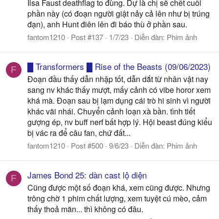
Ilsa Faust deathflag to đùng. Dự là chị sẽ chết cuối
phần này (có đoạn người giật nảy cả lên như bị trúng
đạn), anh Hunt điên lên đi báo thù ở phần sau.
fantom1210
Post #137
1/7/23
Diễn đàn:
Phim ảnh
█ Transformers █ Rise of the Beasts (09/06/2023)
F
Đoạn đầu thấy dẫn nhập tốt, dẫn dắt từ nhân vật nay
sang nv khác thấy mượt, mấy cảnh có vibe horor xem
khá mà. Đoạn sau bị lạm dụng cái trò hi sinh vì người
khác vãi nhái. Chuyển cảnh loạn xà bần. tình tiết
gượng ép, nv buff nerf bất hợp lý. Hội beast đúng kiểu
bị vác ra để câu fan, chứ đất...
fantom1210
Post #500
9/6/23
Diễn đàn:
Phim ảnh
James Bond 25: dàn cast lộ diện
F
Cũng được một số đoạn khá, xem cũng được. Nhưng
trông chờ 1 phim chất lượng, xem tuyệt cú mèo, cảm
thấy thoả mãn... thì không có đâu.