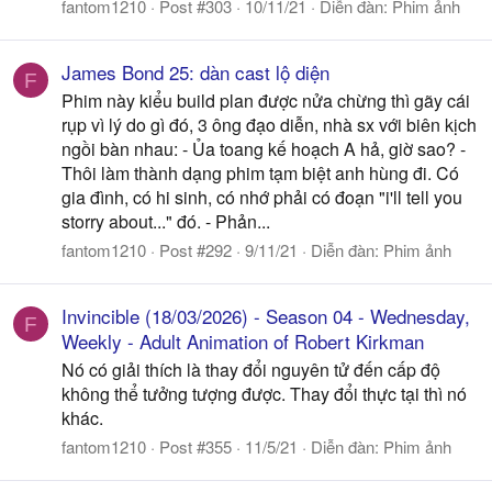
fantom1210
Post #303
10/11/21
Diễn đàn:
Phim ảnh
James Bond 25: dàn cast lộ diện
F
Phim này kiểu build plan được nửa chừng thì gãy cái
rụp vì lý do gì đó, 3 ông đạo diễn, nhà sx với biên kịch
ngồi bàn nhau: - Ủa toang kế hoạch A hả, giờ sao? -
Thôi làm thành dạng phim tạm biệt anh hùng đi. Có
gia đình, có hi sinh, có nhớ phải có đoạn "i'll tell you
storry about..." đó. - Phản...
fantom1210
Post #292
9/11/21
Diễn đàn:
Phim ảnh
Invincible (18/03/2026) - Season 04 - Wednesday,
F
Weekly - Adult Animation of Robert Kirkman
Nó có giải thích là thay đổi nguyên tử đến cấp độ
không thể tưởng tượng được. Thay đổi thực tại thì nó
khác.
fantom1210
Post #355
11/5/21
Diễn đàn:
Phim ảnh