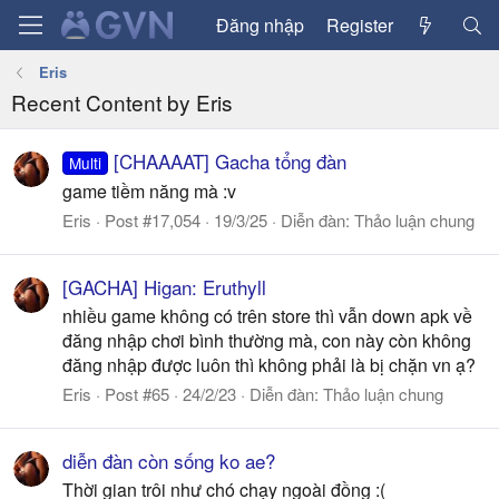
Đăng nhập
Register
Eris
Recent Content by Eris
[CHAAAAT] Gacha tổng đàn
Multi
game tiềm năng mà :v
Eris
Post #17,054
19/3/25
Diễn đàn:
Thảo luận chung
[GACHA] Higan: Eruthyll
nhiều game không có trên store thì vẫn down apk về
đăng nhập chơi bình thường mà, con này còn không
đăng nhập được luôn thì không phải là bị chặn vn ạ?
Eris
Post #65
24/2/23
Diễn đàn:
Thảo luận chung
diễn đàn còn sống ko ae?
Thời gian trôi như chó chạy ngoài đồng :(