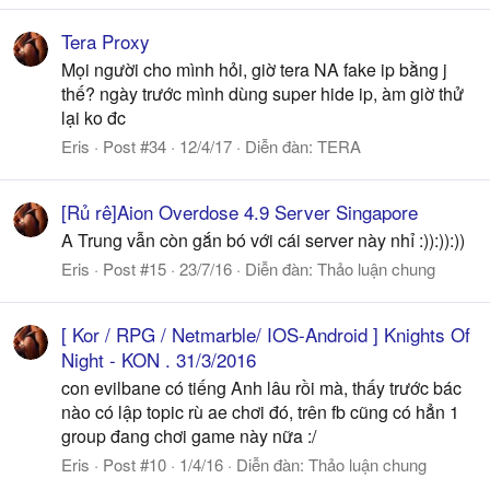
Tera Proxy
Mọi người cho mình hỏi, giờ tera NA fake ip bằng j
thế? ngày trước mình dùng super hide ip, àm giờ thử
lại ko đc
Eris
Post #34
12/4/17
Diễn đàn:
TERA
[Rủ rê]Aion Overdose 4.9 Server Singapore
A Trung vẫn còn gắn bó với cái server này nhỉ :)):)):))
Eris
Post #15
23/7/16
Diễn đàn:
Thảo luận chung
[ Kor / RPG / Netmarble/ IOS-Android ] Knights Of
Night - KON . 31/3/2016
con evilbane có tiếng Anh lâu rồi mà, thấy trước bác
nào có lập topic rù ae chơi đó, trên fb cũng có hẳn 1
group đang chơi game này nữa :/
Eris
Post #10
1/4/16
Diễn đàn:
Thảo luận chung