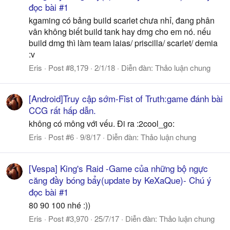
đọc bài #1
kgaming có bảng build scarlet chưa nhỉ, đang phân
vân không biết build tank hay dmg cho em nó. nếu
build dmg thì làm team laias/ priscilla/ scarlet/ demia
:v
Eris
Post #8,179
2/1/18
Diễn đàn:
Thảo luận chung
[Android]Truy cập sớm-Fist of Truth:game đánh bài
CCG rất hấp dẫn.
không có mông với vếu. Đi ra :2cool_go:
Eris
Post #6
9/8/17
Diễn đàn:
Thảo luận chung
[Vespa] King's Raid -Game của những bộ ngực
căng đầy bóng bẩy(update by KeXaQue)- Chú ý
đọc bài #1
80 90 100 nhé :))
Eris
Post #3,970
25/7/17
Diễn đàn:
Thảo luận chung