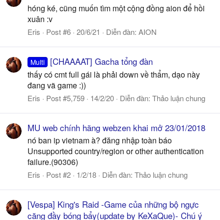
hóng ké, cũng muốn tìm một cộng đồng aion để hồi
xuân :v
Eris
Post #6
20/6/21
Diễn đàn:
AION
[CHAAAAT] Gacha tổng đàn
Multi
thấy có cmt full gái là phải down về thẩm, dạo này
đang vã game :))
Eris
Post #5,759
14/2/20
Diễn đàn:
Thảo luận chung
MU web chính hãng webzen khai mở 23/01/2018
nó ban ip vietnam à? đăng nhập toàn báo
Unsupported country/region or other authentication
failure.(90306)
Eris
Post #2
1/2/18
Diễn đàn:
Thảo luận chung
[Vespa] King's Raid -Game của những bộ ngực
căng đầy bóng bẩy(update by KeXaQue)- Chú ý