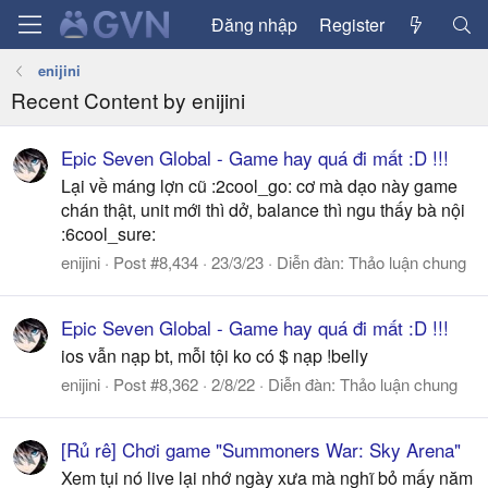
Đăng nhập
Register
enijini
Recent Content by enijini
Epic Seven Global - Game hay quá đi mất :D !!!
Lại về máng lợn cũ :2cool_go: cơ mà dạo này game
chán thật, unit mới thì dở, balance thì ngu thấy bà nội
:6cool_sure:
enijini
Post #8,434
23/3/23
Diễn đàn:
Thảo luận chung
Epic Seven Global - Game hay quá đi mất :D !!!
ios vẫn nạp bt, mỗi tội ko có $ nạp !belly
enijini
Post #8,362
2/8/22
Diễn đàn:
Thảo luận chung
[Rủ rê] Chơi game "Summoners War: Sky Arena"
Xem tụi nó live lại nhớ ngày xưa mà nghĩ bỏ mấy năm