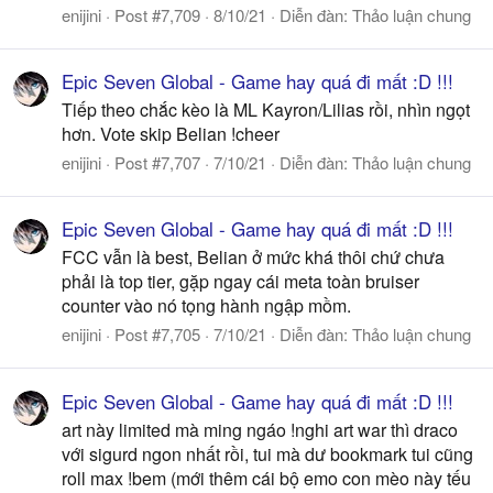
enijini
Post #7,709
8/10/21
Diễn đàn:
Thảo luận chung
Epic Seven Global - Game hay quá đi mất :D !!!
Tiếp theo chắc kèo là ML Kayron/Lilias rồi, nhìn ngọt
hơn. Vote skip Belian !cheer
enijini
Post #7,707
7/10/21
Diễn đàn:
Thảo luận chung
Epic Seven Global - Game hay quá đi mất :D !!!
FCC vẫn là best, Belian ở mức khá thôi chứ chưa
phải là top tier, gặp ngay cái meta toàn bruiser
counter vào nó tọng hành ngập mồm.
enijini
Post #7,705
7/10/21
Diễn đàn:
Thảo luận chung
Epic Seven Global - Game hay quá đi mất :D !!!
art này limited mà ming ngáo !nghi art war thì draco
với sigurd ngon nhất rồi, tui mà dư bookmark tui cũng
roll max !bem (mới thêm cái bộ emo con mèo này tếu