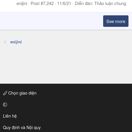
enijini
Post #7,242
11/6/21
Diễn đàn:
Thảo luận chung
See more
enijini
Chọn giao diện
Liên hệ
Quy định và Nội quy