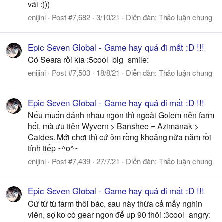
vãi :)))
enijini
Post #7,682
3/10/21
Diễn đàn:
Thảo luận chung
Epic Seven Global - Game hay quá đi mất :D !!!
Có Seara rồi kìa :5cool_big_smile:
enijini
Post #7,503
18/8/21
Diễn đàn:
Thảo luận chung
Epic Seven Global - Game hay quá đi mất :D !!!
Nếu muốn đánh nhau ngon thì ngoài Golem nên farm
hết, mà ưu tiên Wyvern > Banshee = Azimanak >
Caides. Mới chơi thì cứ ôm rồng khoảng nửa năm rồi
tính tiếp ~^o^~
enijini
Post #7,439
27/7/21
Diễn đàn:
Thảo luận chung
Epic Seven Global - Game hay quá đi mất :D !!!
Cứ từ từ farm thôi bác, sau này thừa cả mấy nghìn
viên, sợ ko có gear ngon để up 90 thôi :3cool_angry: