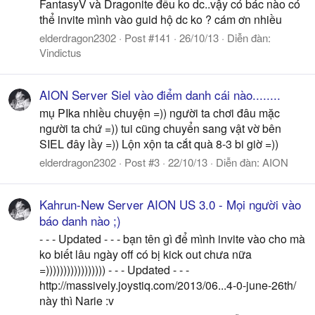
FantasyV và Dragonite đều ko dc..vậy có bác nào có
thể invite mình vào guid hộ dc ko ? cám ơn nhiều
elderdragon2302
Post #141
26/10/13
Diễn đàn:
Vindictus
AION Server Siel vào điểm danh cái nào........
mụ PIka nhiều chuyện =)) người ta chơi đâu mặc
người ta chứ =)) tui cũng chuyển sang vật vờ bên
SIEL đây lầy =)) Lộn xộn ta cắt quà 8-3 bi giờ =))
elderdragon2302
Post #3
22/10/13
Diễn đàn:
AION
Kahrun-New Server AION US 3.0 - Mọi người vào
báo danh nào ;)
- - - Updated - - - bạn tên gì để mình invite vào cho mà
ko biết lâu ngày off có bị kick out chưa nữa
=))))))))))))))))) - - - Updated - - -
http://massively.joystiq.com/2013/06...4-0-june-26th/
này thì Narie :v