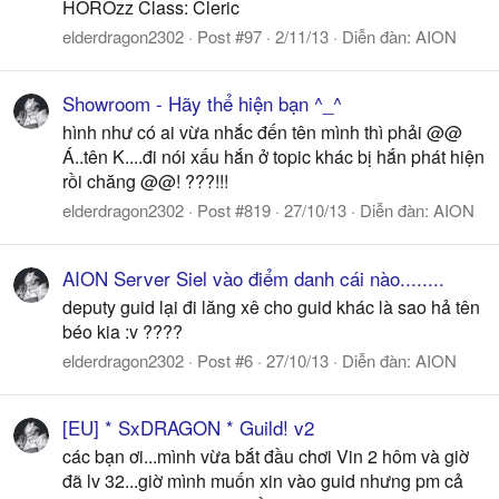
HOROzz Class: Cleric
elderdragon2302
Post #97
2/11/13
Diễn đàn:
AION
Showroom - Hãy thể hiện bạn ^_^
hình như có ai vừa nhắc đến tên mình thì phải @@
Á..tên K....đi nói xấu hắn ở topic khác bị hắn phát hiện
rồi chăng @@! ???!!!
elderdragon2302
Post #819
27/10/13
Diễn đàn:
AION
AION Server Siel vào điểm danh cái nào........
deputy guid lại đi lăng xê cho guid khác là sao hả tên
béo kia :v ????
elderdragon2302
Post #6
27/10/13
Diễn đàn:
AION
[EU] * SxDRAGON * Guild! v2
các bạn ơi...mình vừa bắt đầu chơi Vin 2 hôm và giờ
đã lv 32...giờ mình muốn xin vào guid nhưng pm cả