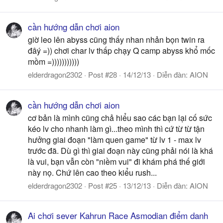
cần hướng dẫn chơi aion
giờ leo lên abyss cũng thấy nhan nhản bọn twin ra
đâý =)) chơi char lv thấp chạy Q camp abyss khổ mốc
mồm =)))))))))))
elderdragon2302
Post #28
14/12/13
Diễn đàn:
AION
cần hướng dẫn chơi aion
cơ bản là mình cũng chả hiểu sao các bạn lại cố sức
kéo lv cho nhanh làm gì...theo mình thì cứ từ từ tận
hưởng giai đoạn "làm quen game" từ lv 1 - max lv
trước đã. Dù gì thì giai đoạn này cũng phải nói là khá
là vui, bạn vẫn còn "niềm vui" đi khám phá thế giới
này nọ. Chứ lên cao theo kiểu rush...
elderdragon2302
Post #25
13/12/13
Diễn đàn:
AION
Ai chơi sever Kahrun Race Asmodian điểm danh