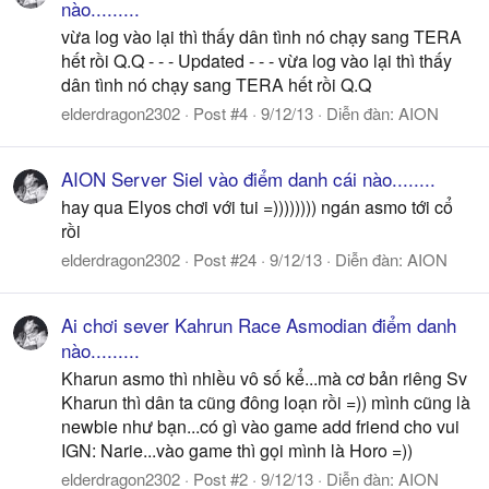
nào.........
vừa log vào lại thì thấy dân tình nó chạy sang TERA
hết rồi Q.Q - - - Updated - - - vừa log vào lại thì thấy
dân tình nó chạy sang TERA hết rồi Q.Q
elderdragon2302
Post #4
9/12/13
Diễn đàn:
AION
AION Server Siel vào điểm danh cái nào........
hay qua Elyos chơi với tui =)))))))) ngán asmo tới cổ
rồi
elderdragon2302
Post #24
9/12/13
Diễn đàn:
AION
Ai chơi sever Kahrun Race Asmodian điểm danh
nào.........
Kharun asmo thì nhiều vô số kể...mà cơ bản riêng Sv
Kharun thì dân ta cũng đông loạn rồi =)) mình cũng là
newbie như bạn...có gì vào game add friend cho vui
IGN: Narie...vào game thì gọi mình là Horo =))
elderdragon2302
Post #2
9/12/13
Diễn đàn:
AION