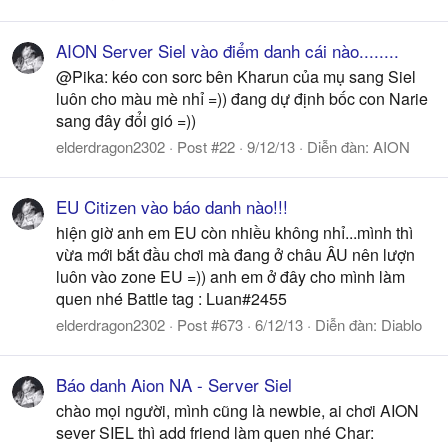
AION Server Siel vào điểm danh cái nào........
@Pika: kéo con sorc bên Kharun của mụ sang Siel
luôn cho màu mè nhỉ =)) đang dự định bốc con Narie
sang đây đổi gió =))
elderdragon2302
Post #22
9/12/13
Diễn đàn:
AION
EU Citizen vào báo danh nào!!!
hiện giờ anh em EU còn nhiều không nhỉ...mình thì
vừa mới bắt đầu chơi mà đang ở châu ÂU nên lượn
luôn vào zone EU =)) anh em ở đây cho mình làm
quen nhé Battle tag : Luan#2455
elderdragon2302
Post #673
6/12/13
Diễn đàn:
Diablo
Báo danh Aion NA - Server Siel
chào mọi người, mình cũng là newbie, ai chơi AION
sever SIEL thì add friend làm quen nhé Char: