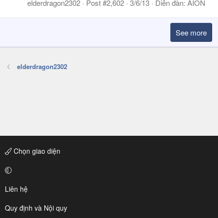
elderdragon2302
Post #2,602
3/6/13
Diễn đàn:
AION
See more
elderdragon2302
Chọn giao diện
Liên hệ
Quy định và Nội quy