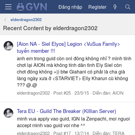
Đăng nhập
Register
elderdragon2302
Recent Content by elderdragon2302
[Aion NA - Siel Elyos] Legion <VuSua Family>
tuyển member !!!
anh em trong guid còn onl đông không nhỉ ? mình tính
chơi lại AION mà không tính dân tình Ely Siel còn
chơi đông không =)) btw Giahani có phải là cha già
làng ngày xưa ở <STARVIET> Elly Kharun cũ không
??? @.@
elderdragon2302
Post #25
23/5/15
Diễn đàn:
AION
Tera EU - Guild The Breaker (Killian Server)
minh vua apply vao guid, IGN la Zenpachi, moi nguoi
accept minh vao guid voi nhe ^^
elderdragon2302
Post #17
13/7/14
Diễn đàn:
TERA