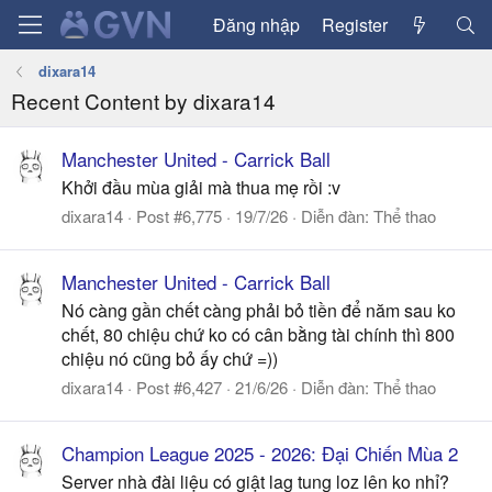
Đăng nhập
Register
dixara14
Recent Content by dixara14
Manchester United - Carrick Ball
Khởi đầu mùa giải mà thua mẹ rồi :v
dixara14
Post #6,775
19/7/26
Diễn đàn:
Thể thao
Manchester United - Carrick Ball
Nó càng gần chết càng phải bỏ tiền để năm sau ko
chết, 80 chiệu chứ ko có cân bằng tài chính thì 800
chiệu nó cũng bỏ ấy chứ =))
dixara14
Post #6,427
21/6/26
Diễn đàn:
Thể thao
Champion League 2025 - 2026: Đại Chiến Mùa 2
Server nhà đài liệu có giật lag tung loz lên ko nhỉ?