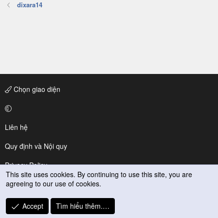
dixara14
Chọn giao diện
Liên hệ
Quy định và Nội quy
Privacy Policy
This site uses cookies. By continuing to use this site, you are
agreeing to our use of cookies.
Trợ giúp
R
Accept
Tìm hiểu thêm.…
S