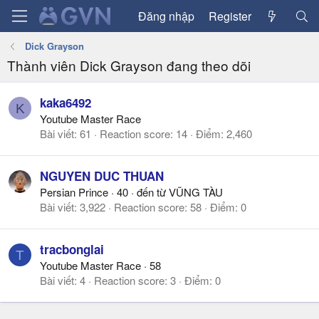
Đăng nhập
Register
Dick Grayson
Thành viên Dick Grayson đang theo dõi
kaka6492
K
Youtube Master Race
Bài viết
61
Reaction score
14
Điểm
2,460
NGUYEN DUC THUAN
Persian Prince
·
40
·
đến từ
VŨNG TÀU
Bài viết
3,922
Reaction score
58
Điểm
0
tracbonglai
T
Youtube Master Race
·
58
Bài viết
4
Reaction score
3
Điểm
0