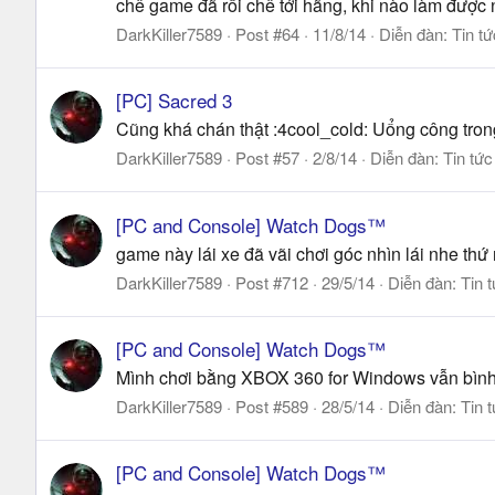
chê game đã rồi chê tới hãng, khi nào làm được 
DarkKiller7589
Post #64
11/8/14
Diễn đàn:
Tin t
[PC] Sacred 3
Cũng khá chán thật :4cool_cold: Uổng công tro
DarkKiller7589
Post #57
2/8/14
Diễn đàn:
Tin tức
[PC and Console] Watch Dogs™
game này lái xe đã vãi chơi góc nhìn lái nhe thứ
DarkKiller7589
Post #712
29/5/14
Diễn đàn:
Tin 
[PC and Console] Watch Dogs™
Mình chơi bằng XBOX 360 for Windows vẫn bình
DarkKiller7589
Post #589
28/5/14
Diễn đàn:
Tin 
[PC and Console] Watch Dogs™