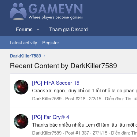
Forums
Tham gia Discord
Latest activity
Register
DarkKiller7589
Recent Content by DarkKiller7589
[PC] FIFA Soccer 15
Crack xài ngon...duy chỉ có 1 lỗi nhỏ là độ phân 
DarkKiller7589
Post #218
2/2/15
Diễn đàn:
Tin t
[PC] Far Cry® 4
Thanks bác nhiều nhiều...em đi làm lâu lâu mới c
DarkKiller7589
Post #1,337
27/1/15
Diễn đàn:
Ti