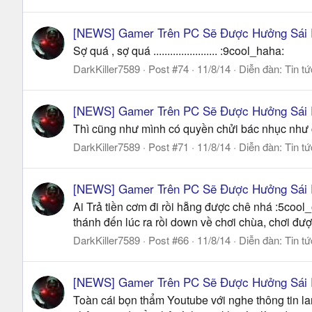
[NEWS] Gamer Trên PC Sẽ Được Hưởng Sái
Sợ quá , sợ quá ....................... :9cool_haha:
DarkKiller7589
Post #74
11/8/14
Diễn đàn:
Tin t
[NEWS] Gamer Trên PC Sẽ Được Hưởng Sái
Thì cũng như mình có quyền chửi bác nhục như 
DarkKiller7589
Post #71
11/8/14
Diễn đàn:
Tin t
[NEWS] Gamer Trên PC Sẽ Được Hưởng Sái
Ai Trả tiền cơm đi rồi hẵng được chê nhá :5coo
thánh đến lúc ra rồi down về chơi chùa, chơi đượ
DarkKiller7589
Post #66
11/8/14
Diễn đàn:
Tin t
[NEWS] Gamer Trên PC Sẽ Được Hưởng Sái
Toàn cái bọn thẩm Youtube với nghe thông tin lan