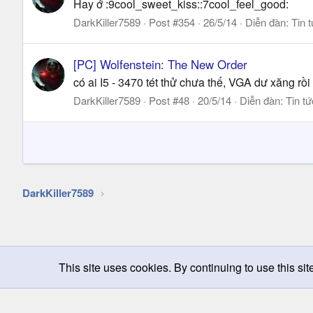
Hay ớ :9cool_sweet_kiss::7cool_feel_good:
DarkKiller7589
Post #354
26/5/14
Diễn đàn:
Tin 
[PC] Wolfenstein: The New Order
có ai I5 - 3470 tét thử chưa thế, VGA dư xăng r
DarkKiller7589
Post #48
20/5/14
Diễn đàn:
Tin t
DarkKiller7589
This site uses cookies. By continuing to use this sit
Chọn giao diện
Change width