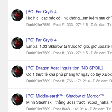
[PC] Far Cry® 4
Hic hic...các bác có link không...em kiếm mãi chỉ
DarkKiller7589
Post #1,333
27/1/15
Diễn đàn:
Ti
[PC] Far Cry® 4
Em xài 1.03 Skidrow từ trước tới giờ, giờ update
DarkKiller7589
Post #1,330
27/1/15
Diễn đàn:
Ti
[PC] Dragon Age: Inquisition [NO SPOIL]
Có 1 thực tế khá phủ phàng từ ngày có tay XBox 
DarkKiller7589
Post #1,766
17/12/14
Diễn đàn:
R
[PC] Middle-earth™: Shadow of Mordor™
Mình Steathskill thằng Boss trước :9cool_haha: 
DarkKiller7589
Post #448
14/10/14
Diễn đàn:
Tin