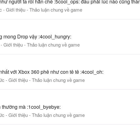
như người ta rồi hẵn chê :5cool_ops: đâu phải lúc nào cũng thàn
ức - Giới thiệu - Thảo luận chung về game
ng mong Drop vậy :4cool_hungry:
 - Giới thiệu - Thảo luận chung về game
 nhất với Xbox 360 phê như con tê tê :4cool_oh:
tức - Giới thiệu - Thảo luận chung về game
 thường mà :1cool_byebye:
tức - Giới thiệu - Thảo luận chung về game