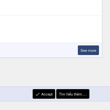
See more
Accept
Tìm hiểu thêm.…
R
Liên hệ
Quy định và Nội quy
Privacy Policy
Trợ giúp
S
S