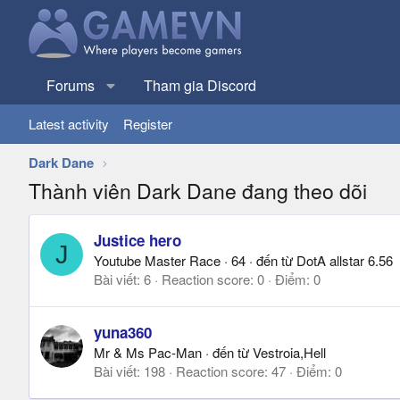
Forums
Tham gia Discord
Latest activity
Register
Dark Dane
Thành viên Dark Dane đang theo dõi
Justice hero
J
Youtube Master Race
·
64
·
đến từ
DotA allstar 6.56
Bài viết
6
Reaction score
0
Điểm
0
yuna360
Mr & Ms Pac-Man
·
đến từ
Vestroia,Hell
Bài viết
198
Reaction score
47
Điểm
0