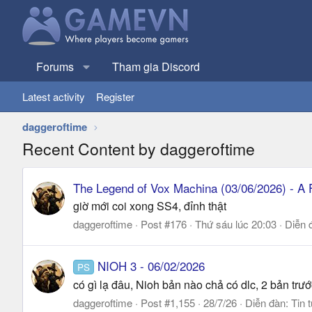
Forums
Tham gia Discord
Latest activity
Register
daggeroftime
Recent Content by daggeroftime
The Legend of Vox Machina (03/06/2026) - A
giờ mới coi xong SS4, đỉnh thật
daggeroftime
Post #176
Thứ sáu lúc 20:03
Diễn 
NIOH 3 - 06/02/2026
PS
có gì lạ đâu, Nioh bản nào chả có dlc, 2 bản trư
daggeroftime
Post #1,155
28/7/26
Diễn đàn:
Tin 