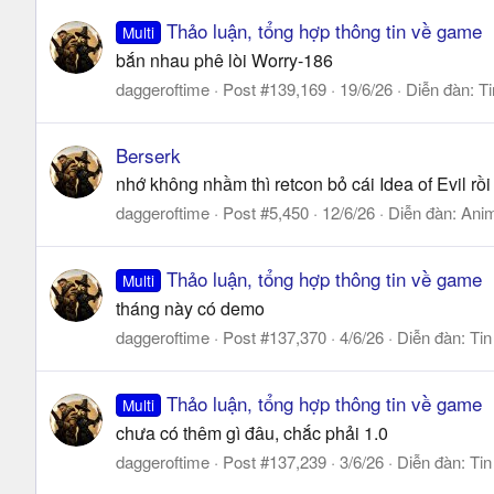
Thảo luận, tổng hợp thông tin về game
Multi
bắn nhau phê lòi Worry-186
daggeroftime
Post #139,169
19/6/26
Diễn đàn:
Ti
Berserk
nhớ không nhầm thì retcon bỏ cái Idea of Evil rồi
daggeroftime
Post #5,450
12/6/26
Diễn đàn:
Ani
Thảo luận, tổng hợp thông tin về game
Multi
tháng này có demo
daggeroftime
Post #137,370
4/6/26
Diễn đàn:
Tin
Thảo luận, tổng hợp thông tin về game
Multi
chưa có thêm gì đâu, chắc phải 1.0
daggeroftime
Post #137,239
3/6/26
Diễn đàn:
Tin