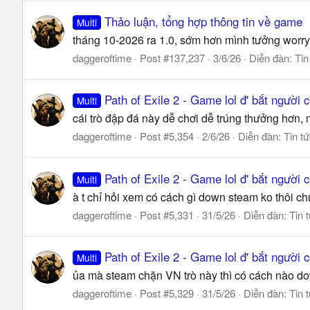
Thảo luận, tổng hợp thông tin về game
Multi
tháng 10-2026 ra 1.0, sớm hơn mình tưởng worr
daggeroftime
Post #137,237
3/6/26
Diễn đàn:
Tin
Path of Exile 2 - Game lol đ' bắt người
Multi
cái trò đập đá này dễ chơi dễ trúng thưởng hơn, m
daggeroftime
Post #5,354
2/6/26
Diễn đàn:
Tin t
Path of Exile 2 - Game lol đ' bắt người
Multi
à t chỉ hỏi xem có cách gì down steam ko thôi ch
daggeroftime
Post #5,331
31/5/26
Diễn đàn:
Tin 
Path of Exile 2 - Game lol đ' bắt người
Multi
ủa mà steam chặn VN trò này thì có cách nào do
daggeroftime
Post #5,329
31/5/26
Diễn đàn:
Tin 