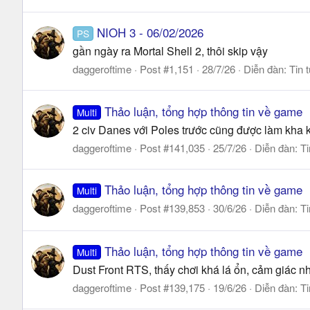
NIOH 3 - 06/02/2026
PS
gần ngày ra Mortal Shell 2, thôi skip vậy
daggeroftime
Post #1,151
28/7/26
Diễn đàn:
Tin 
Thảo luận, tổng hợp thông tin về game
Multi
2 civ Danes với Poles trước cũng được làm kha khá
daggeroftime
Post #141,035
25/7/26
Diễn đàn:
Ti
Thảo luận, tổng hợp thông tin về game
Multi
daggeroftime
Post #139,853
30/6/26
Diễn đàn:
Ti
Thảo luận, tổng hợp thông tin về game
Multi
Dust Front RTS, thấy chơi khá lá ổn, cảm giác nh
daggeroftime
Post #139,175
19/6/26
Diễn đàn:
Ti