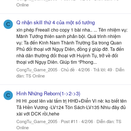
Online
Q nhận skill thứ 4 của một số tướng
C
xin phép Freeall cho copy 1 bài nha.. ... Tên nhiệm vụ:
Mãnh Tướng thiên sanh phản bội. Quá trình nhiệm
vụ: Ta đến Kinh Nam Thành Trường Sa trong Quan
Phủ đối thoại với Ngụy Diên, đồng ý giúp đỡ. Ta đến
nhà dân thường đối thoại với Huỳnh Tụ, trở về đối
thoại với Ngụy Diên. Giúp tìm “Phong...
CongTu_Game_2005
Chủ đề
4/2/06
Trả lời: 49
Diễn
đàn:
TS Online
Hình Những Reborn(1->2->3)
C
Hi Hi ,post lên vài tấm trị HHĐ+Điển Vi nè: ko biết tên
Tả Hiền Vương -LV124 Tôn Sách-LV135 Nhiu đây đủ
xài với DCK rồi,hehe
CongTu_Game_2005
Post #11
4/2/06
Diễn đàn:
TS
Online