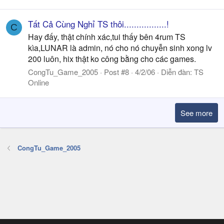
Tất Cả Cùng Nghỉ TS thôi.................!
C
Hay đấy, thật chính xác,tui thấy bên 4rum TS
kìa,LUNAR là admin, nó cho nó chuyễn sinh xong lv
200 luôn, hix thật ko công bằng cho các games.
CongTu_Game_2005
Post #8
4/2/06
Diễn đàn:
TS
Online
See more
CongTu_Game_2005