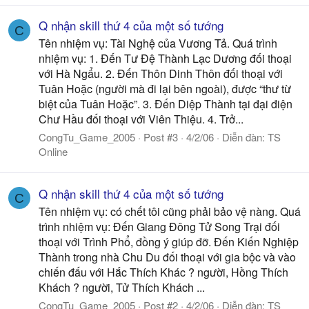
Q nhận skill thứ 4 của một số tướng
C
Tên nhiệm vụ: Tài Nghệ của Vương Tả. Quá trình
nhiệm vụ: 1. Đến Tư Đệ Thành Lạc Dương đối thoại
với Hà Ngẩu. 2. Đến Thôn Dinh Thôn đối thoại với
Tuân Hoặc (người mà đi lại bên ngoài), được “thư từ
biệt của Tuân Hoặc”. 3. Đến Diệp Thành tại đại điện
Chư Hầu đối thoại với Viên Thiệu. 4. Trở...
CongTu_Game_2005
Post #3
4/2/06
Diễn đàn:
TS
Online
Q nhận skill thứ 4 của một số tướng
C
Tên nhiệm vụ: có chết tôi cũng phải bảo vệ nàng. Quá
trình nhiệm vụ: Đến Giang Đông Tử Song Trại đối
thoại với Trình Phổ, đồng ý giúp đỡ. Đến Kiến Nghiệp
Thành trong nhà Chu Du đối thoại với gia bộc và vào
chiến đấu với Hắc Thích Khác ? người, Hồng Thích
Khách ? người, Tử Thích Khách ...
CongTu_Game_2005
Post #2
4/2/06
Diễn đàn:
TS