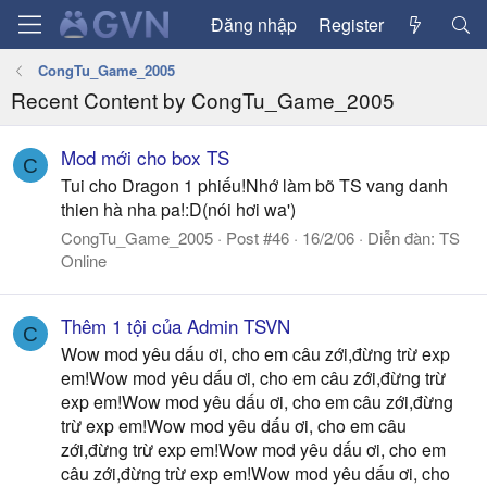
Đăng nhập
Register
CongTu_Game_2005
Recent Content by CongTu_Game_2005
Mod mới cho box TS
C
Tui cho Dragon 1 phiếu!Nhớ làm bõ TS vang danh
thien hà nha pa!:D(nói hơi wa')
CongTu_Game_2005
Post #46
16/2/06
Diễn đàn:
TS
Online
Thêm 1 tội của Admin TSVN
C
Wow mod yêu dấu ơi, cho em câu zới,đừng trừ exp
em!Wow mod yêu dấu ơi, cho em câu zới,đừng trừ
exp em!Wow mod yêu dấu ơi, cho em câu zới,đừng
trừ exp em!Wow mod yêu dấu ơi, cho em câu
zới,đừng trừ exp em!Wow mod yêu dấu ơi, cho em
câu zới,đừng trừ exp em!Wow mod yêu dấu ơi, cho