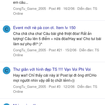
em câu...
CongTu_Game_2005
Post #8
16/2/06
Diễn đàn:
TS
Online
Event mới nè pà con ơi. Item lv 150
C
Cha chã cha cha! Câu bài ghê thiệt đóa! Rất ấn
tượng! Câu lên 5 điểm + nữa đóa!Hay wa! Cho tui bái
làm sư phụ đi!^:)^
CongTu_Game_2005
Post #21
15/2/06
Diễn đàn:
TS
Online
Thư giản với hình đẹp TS !!!! Vạn Voi Phi Voi
C
Hay wa!! Chỉ thấy cái này à! Post lại đi ông ơi!CHo
mọi người nhìn vậy dễ bị chửi lếm!=))
CongTu_Game_2005
Post #3
12/2/06
Diễn đàn:
TS
Online