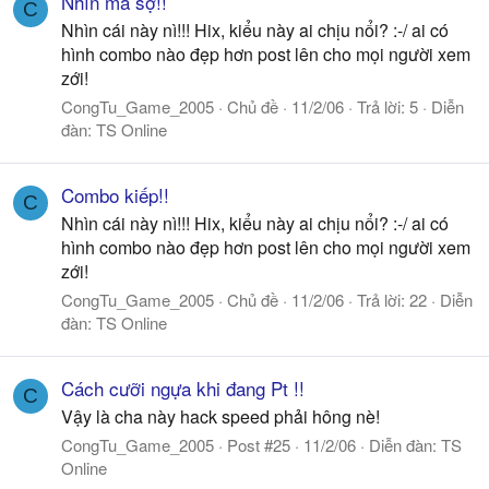
Nhìn mà sợ!!
C
Nhìn cái này nì!!! Hix, kiểu này ai chịu nổi? :-/ ai có
hình combo nào đẹp hơn post lên cho mọi người xem
zới!
CongTu_Game_2005
Chủ đề
11/2/06
Trả lời: 5
Diễn
đàn:
TS Online
Combo kiếp!!
C
Nhìn cái này nì!!! Hix, kiểu này ai chịu nổi? :-/ ai có
hình combo nào đẹp hơn post lên cho mọi người xem
zới!
CongTu_Game_2005
Chủ đề
11/2/06
Trả lời: 22
Diễn
đàn:
TS Online
Cách cưỡi ngựa khi đang Pt !!
C
Vậy là cha này hack speed phải hông nè!
CongTu_Game_2005
Post #25
11/2/06
Diễn đàn:
TS
Online