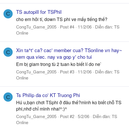
TS autopill for TSPhil
C
cho em hỏi tí, down TS phi ve mấy tiếng thế?
CongTu_Game_2005
Post #4
11/2/06
Diễn đàn:
TS
Online
Xin ta^t' ca? cac' member cua? TSonline vn hay~
C
xem qua viec. nay va gop y' cho tui
Em bị giam trong tù 2 tuan ko biết lí do ne`
CongTu_Game_2005
Post #3
11/2/06
Diễn đàn:
TS
Online
Ts Philip da co' KT Truong Phi
C
Hú u,bạn chơi TSphi ở đâu thế?mình ko biết chỗ TS
phi,nhớ chỉ mình nha!^:)^
CongTu_Game_2005
Post #2
5/2/06
Diễn đàn:
TS
Online