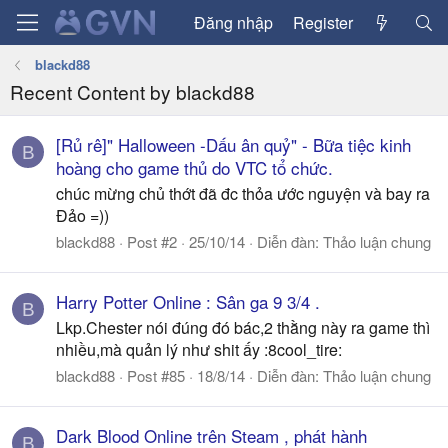
Đăng nhập
Register
blackd88
Recent Content by blackd88
[Rủ rê]" Halloween -Dấu ân quỷ" - Bữa tiệc kinh
B
hoàng cho game thủ do VTC tổ chức.
chúc mừng chủ thớt đã đc thỏa ước nguyện và bay ra
Đảo =))
blackd88
Post #2
25/10/14
Diễn đàn:
Thảo luận chung
Harry Potter Online : Sân ga 9 3/4 .
B
Lkp.Chester nói đúng đó bác,2 thằng này ra game thì
nhiều,mà quản lý như shit ấy :8cool_tire:
blackd88
Post #85
18/8/14
Diễn đàn:
Thảo luận chung
Dark Blood Online trên Steam , phát hành
B