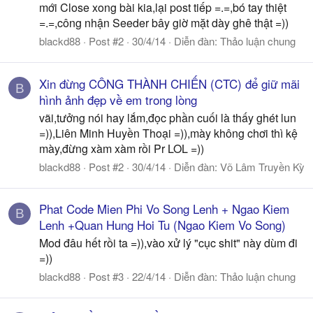
mới Close xong bài kia,lại post tiếp =.=,bó tay thiệt
=.=,công nhận Seeder bây giờ mặt dày ghê thật =))
blackd88
Post #2
30/4/14
Diễn đàn:
Thảo luận chung
Xin đừng CÔNG THÀNH CHIẾN (CTC) để giữ mãi
B
hình ảnh đẹp về em trong lòng
vãi,tưởng nói hay lắm,đọc phần cuối là thấy ghét lun
=)),Liên Minh Huyền Thoại =)),mày không chơi thì kệ
mày,đừng xàm xàm rồi Pr LOL =))
blackd88
Post #2
30/4/14
Diễn đàn:
Võ Lâm Truyền Kỳ
Phat Code Mien Phi Vo Song Lenh + Ngao Kiem
B
Lenh +Quan Hung Hoi Tu (Ngao Kiem Vo Song)
Mod đâu hết rồi ta =)),vào xử lý "cục shit" này dùm đi
=))
blackd88
Post #3
22/4/14
Diễn đàn:
Thảo luận chung