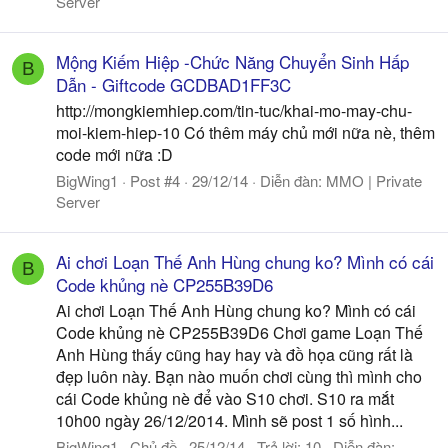
Server
Mộng Kiếm Hiệp -Chức Năng Chuyển Sinh Hấp
B
Dẫn - Giftcode GCDBAD1FF3C
http://mongkiemhiep.com/tin-tuc/khai-mo-may-chu-
moi-kiem-hiep-10 Có thêm máy chủ mới nữa nè, thêm
code mới nữa :D
BigWing1
Post #4
29/12/14
Diễn đàn:
MMO | Private
Server
Ai chơi Loạn Thế Anh Hùng chung ko? Mình có cái
B
Code khủng nè CP255B39D6
Ai chơi Loạn Thế Anh Hùng chung ko? Mình có cái
Code khủng nè CP255B39D6 Chơi game Loạn Thế
Anh Hùng thấy cũng hay hay và đồ họa cũng rất là
đẹp luôn này. Bạn nào muốn chơi cùng thì mình cho
cái Code khủng nè để vào S10 chơi. S10 ra mắt
10h00 ngày 26/12/2014. Mình sẽ post 1 số hình...
BigWing1
Chủ đề
25/12/14
Trả lời: 10
Diễn đàn: