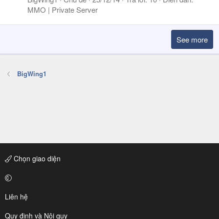
MMO | Private Server
See more
BigWing1
Chọn giao diện
Liên hệ
Quy định và Nội quy