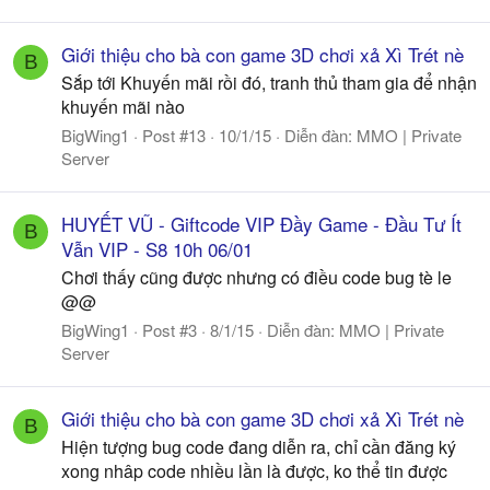
Giới thiệu cho bà con game 3D chơi xả Xì Trét nè
B
Sắp tới Khuyến mãi rồi đó, tranh thủ tham gia để nhận
khuyến mãi nào
BigWing1
Post #13
10/1/15
Diễn đàn:
MMO | Private
Server
HUYẾT VŨ - Giftcode VIP Đầy Game - Đầu Tư Ít
B
Vẫn VIP - S8 10h 06/01
Chơi thấy cũng được nhưng có điều code bug tè le
@@
BigWing1
Post #3
8/1/15
Diễn đàn:
MMO | Private
Server
Giới thiệu cho bà con game 3D chơi xả Xì Trét nè
B
Hiện tượng bug code đang diễn ra, chỉ cần đăng ký
xong nhâp code nhiều lần là được, ko thể tin được