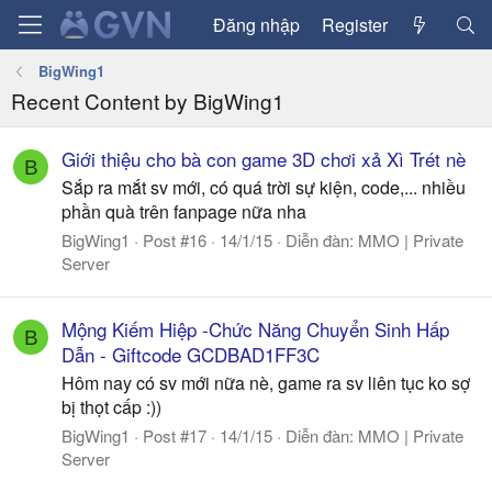
Đăng nhập
Register
BigWing1
Recent Content by BigWing1
Giới thiệu cho bà con game 3D chơi xả Xì Trét nè
B
Sắp ra mắt sv mới, có quá trời sự kiện, code,... nhiều
phần quà trên fanpage nữa nha
BigWing1
Post #16
14/1/15
Diễn đàn:
MMO | Private
Server
Mộng Kiếm Hiệp -Chức Năng Chuyển Sinh Hấp
B
Dẫn - Giftcode GCDBAD1FF3C
Hôm nay có sv mới nữa nè, game ra sv liên tục ko sợ
bị thọt cấp :))
BigWing1
Post #17
14/1/15
Diễn đàn:
MMO | Private
Server