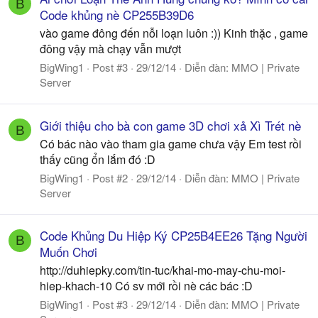
B
Code khủng nè CP255B39D6
vào game đông đến nỗi loạn luôn :)) Kinh thặc , game
đông vậy mà chạy vẫn mượt
BigWing1
Post #3
29/12/14
Diễn đàn:
MMO | Private
Server
Giới thiệu cho bà con game 3D chơi xả Xì Trét nè
B
Có bác nào vào tham gia game chưa vậy Em test rồi
thấy cũng ổn lắm đó :D
BigWing1
Post #2
29/12/14
Diễn đàn:
MMO | Private
Server
Code Khủng Du Hiệp Ký CP25B4EE26 Tặng Người
B
Muốn Chơi
http://duhiepky.com/tin-tuc/khai-mo-may-chu-moi-
hiep-khach-10 Có sv mới rồi nè các bác :D
BigWing1
Post #3
29/12/14
Diễn đàn:
MMO | Private