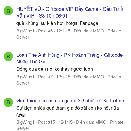
HUYẾT VŨ - Giftcode VIP Đầy Game - Đầu Tư Ít
B
Vẫn VIP - S8 10h 06/01
quà khủng, sự kiện hot, hotgirl Fanpage
BigWing1
Post #6
12/1/15
Diễn đàn:
MMO | Private
Server
Loạn Thế Anh Hùng - PK Hoành Tráng - Giftcode
B
Nhận Thả Ga
Đông quá đến nỗi ko thấy người luôn
BigWing1
Post #7
12/1/15
Diễn đàn:
MMO | Private
Server
Giới thiệu cho bà con game 3D chơi xả Xì Trét nè
B
Sự kiện nhiều quá tham gia đồ xài còn ko hết nữa
@@
BigWing1
Post #15
12/1/15
Diễn đàn:
MMO | Private
Server