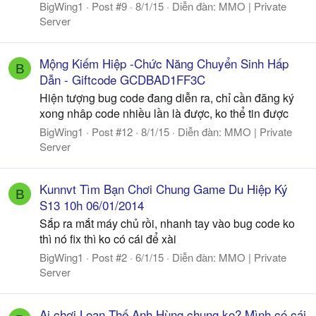
BigWing1
Post #9
8/1/15
Diễn đàn:
MMO | Private
Server
Mộng Kiếm Hiệp -Chức Năng Chuyển Sinh Hấp
B
Dẫn - Giftcode GCDBAD1FF3C
Hiện tượng bug code đang diễn ra, chỉ cần đăng ký
xong nhâp code nhiều lần là được, ko thể tin được
BigWing1
Post #12
8/1/15
Diễn đàn:
MMO | Private
Server
Kunnvt Tìm Bạn Chơi Chung Game Du Hiệp Ký
B
S13 10h 06/01/2014
Sắp ra mắt máy chủ rồi, nhanh tay vào bug code ko
thì nó fix thì ko có cái để xài
BigWing1
Post #2
6/1/15
Diễn đàn:
MMO | Private
Server
Ai chơi Loạn Thế Anh Hùng chung ko? Mình có cái