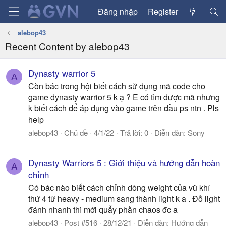
Đăng nhập
Register
alebop43
Recent Content by alebop43
Dynasty warrior 5
A
Còn bác trong hội biết cách sử dụng mã code cho
game dynasty warrior 5 k ạ ? E có tìm được mã nhưng
k biết cách để áp dụng vào game trên đầu ps ntn . Pls
help
alebop43
Chủ đề
4/1/22
Trả lời: 0
Diễn đàn:
Sony
Dynasty Warriors 5 : Giới thiệu và hướng dẫn hoàn
A
chỉnh
Có bác nào biết cách chỉnh dòng weight của vũ khí
thứ 4 từ heavy - medium sang thành light k a . Đồ light
đánh nhanh thì mới quẩy phần chaos đc a
alebop43
Post #516
28/12/21
Diễn đàn:
Hướng dẫn