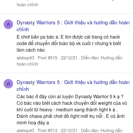
hoàn chỉnh
Dynasty Warriors 5 : Giới thiệu và hướng dẫn hoàn
A
chỉnh
E chơi bản ps bác a. E tìm được cái trang có hack
code để chuyển đổi toàn bộ vk cuối r nhưng k biết
làm cách nào
alebop43
Post #515
22/12/21
Diễn đàn:
Hướng dẫn
hoàn chỉnh
Dynasty Warriors 5 : Giới thiệu và hướng dẫn hoàn
A
chỉnh
Các bác ở đây còn ai luyện Dynasty Warrior 5 k ạ ?
Có bác nào biết cách hack chuyển đổi weight của vũ
khí cuối từ heavy - medium sang thành light k ạ .
Đánh chaos phải chơi đồ light mới trụ nổi . E có ảnh
minh hoạ đây a
alebop43
Post #513
22/12/21
Diễn đàn:
Hướng dẫn