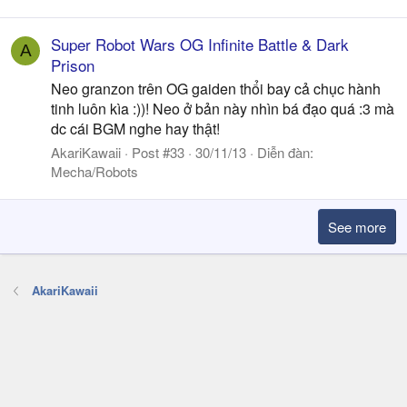
Super Robot Wars OG Infinite Battle & Dark
A
Prison
Neo granzon trên OG gaiden thổi bay cả chục hành
tinh luôn kìa :))! Neo ở bản này nhìn bá đạo quá :3 mà
dc cái BGM nghe hay thật!
AkariKawaii
Post #33
30/11/13
Diễn đàn:
Mecha/Robots
See more
AkariKawaii