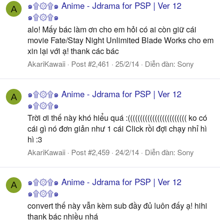
๑۩۞۩๑ Anime - Jdrama for PSP | Ver 12
A
๑۩۞۩๑
alo! Mấy bác làm ơn cho em hỏi có ai còn giữ cái
movie Fate/Stay Night Unlimited Blade Works cho em
xin lại với ạ! thank các bác
AkariKawaii
Post #2,461
25/2/14
Diễn đàn:
Sony
๑۩۞۩๑ Anime - Jdrama for PSP | Ver 12
A
๑۩۞۩๑
Trời ơi thế này khó hiểu quá :(((((((((((((((((((((((( ko có
cái gì nó đơn giản như 1 cái Click rồi đợi chạy nhỉ hì
hì :3
AkariKawaii
Post #2,459
24/2/14
Diễn đàn:
Sony
๑۩۞۩๑ Anime - Jdrama for PSP | Ver 12
A
๑۩۞۩๑
convert thế này vẫn kèm sub đầy đủ luôn đấy ạ! hihi
thank bác nhiều nhá