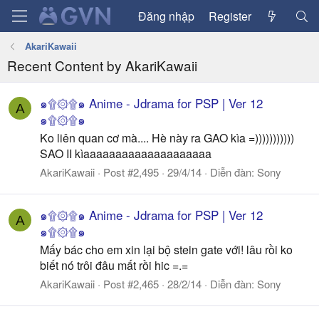
Đăng nhập
Register
AkariKawaii
Recent Content by AkariKawaii
๑۩۞۩๑ Anime - Jdrama for PSP | Ver 12
A
๑۩۞۩๑
Ko liên quan cơ mà.... Hè này ra GAO kìa =)))))))))))
SAO II kìaaaaaaaaaaaaaaaaaaaa
AkariKawaii
Post #2,495
29/4/14
Diễn đàn:
Sony
๑۩۞۩๑ Anime - Jdrama for PSP | Ver 12
A
๑۩۞۩๑
Mấy bác cho em xin lại bộ stein gate với! lâu rồi ko
biết nó trôi đâu mất rồi hic =.=
AkariKawaii
Post #2,465
28/2/14
Diễn đàn:
Sony