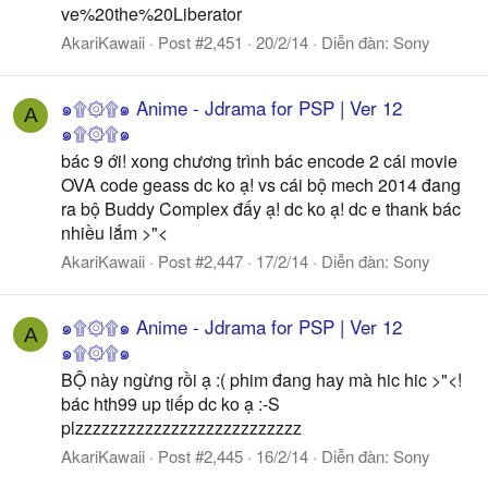
ve%20the%20Liberator
AkariKawaii
Post #2,451
20/2/14
Diễn đàn:
Sony
๑۩۞۩๑ Anime - Jdrama for PSP | Ver 12
A
๑۩۞۩๑
bác 9 ới! xong chương trình bác encode 2 cái movie
OVA code geass dc ko ạ! vs cái bộ mech 2014 đang
ra bộ Buddy Complex đấy ạ! dc ko ạ! dc e thank bác
nhiều lắm >"<
AkariKawaii
Post #2,447
17/2/14
Diễn đàn:
Sony
๑۩۞۩๑ Anime - Jdrama for PSP | Ver 12
A
๑۩۞۩๑
BỘ này ngừng rồi ạ :( phim đang hay mà hic hic >"<!
bác hth99 up tiếp dc ko ạ :-S
plzzzzzzzzzzzzzzzzzzzzzzzzzz
AkariKawaii
Post #2,445
16/2/14
Diễn đàn:
Sony