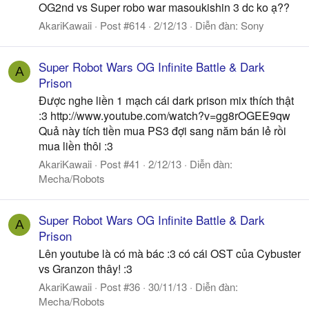
OG2nd vs Super robo war masoukishin 3 dc ko ạ??
AkariKawaii
Post #614
2/12/13
Diễn đàn:
Sony
Super Robot Wars OG Infinite Battle & Dark
A
Prison
Được nghe liền 1 mạch cái dark prison mix thích thật
:3 http://www.youtube.com/watch?v=gg8rOGEE9qw
Quả này tích tiền mua PS3 đợi sang năm bán lẻ rồi
mua liền thôi :3
AkariKawaii
Post #41
2/12/13
Diễn đàn:
Mecha/Robots
Super Robot Wars OG Infinite Battle & Dark
A
Prison
Lên youtube là có mà bác :3 có cái OST của Cybuster
vs Granzon thây! :3
AkariKawaii
Post #36
30/11/13
Diễn đàn:
Mecha/Robots