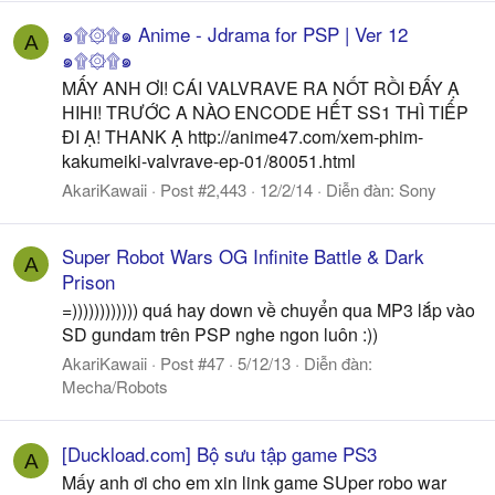
๑۩۞۩๑ Anime - Jdrama for PSP | Ver 12
A
๑۩۞۩๑
MẤY ANH ƠI! CÁI VALVRAVE RA NỐT RỒI ĐẤY Ạ
HIHI! TRƯỚC A NÀO ENCODE HẾT SS1 THÌ TIẾP
ĐI Ạ! THANK Ạ http://anime47.com/xem-phim-
kakumeiki-valvrave-ep-01/80051.html
AkariKawaii
Post #2,443
12/2/14
Diễn đàn:
Sony
Super Robot Wars OG Infinite Battle & Dark
A
Prison
=)))))))))))) quá hay down về chuyển qua MP3 lắp vào
SD gundam trên PSP nghe ngon luôn :))
AkariKawaii
Post #47
5/12/13
Diễn đàn:
Mecha/Robots
[Duckload.com] Bộ sưu tập game PS3
A
Mấy anh ơi cho em xin link game SUper robo war