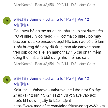
AkariKawaii
Post #2,456
22/2/14
Diễn đàn:
Sony
๑۩۞۩๑ Anime - Jdrama for PSP | Ver 12
A
๑۩۞۩๑
Có nhiều bộ anime muốn coi nhưng ko coi được trên
PC vì nhiều lý do riêng =.= ! cơ mà có nhiều bộ mấy
bác bận quá ko encode được! Hic bác nào có thể làm
1 bài hướng dẫn đầy đủ từng thao tác convert phim
trên psp dc ko ạ! e lên mạng thấy 4 5 cái phần mềm
đồng thời mà chả biết dùng như thế nào cả...
AkariKawaii
Post #2,454
21/2/14
Diễn đàn:
Sony
๑۩۞۩๑ Anime - Jdrama for PSP | Ver 12
A
๑۩۞۩๑
Kakumeiki Valvrave - Valvrave the Liberator Số tập:
24ep (1~12 ss1 13~24 ss2) *lưu ý: Save vào acc
trước khi down ( Lấy từ bách Ljch)
https://www.mediafire.com/folder/rltini5qa5q5e//Valvra